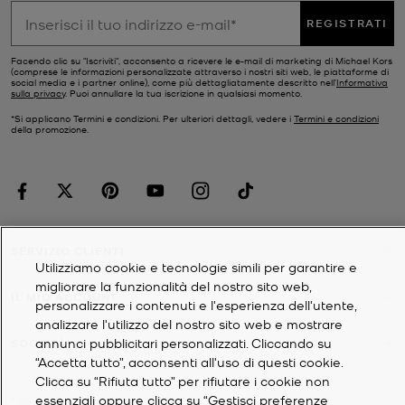
REGISTRATI
Facendo clic su "Iscriviti", acconsento a ricevere le e-mail di marketing di Michael Kors
(comprese le informazioni personalizzate attraverso i nostri siti web, le piattaforme di
social media e i partner online), come più dettagliatamente descritto nell’
Informativa
sulla privacy
. Puoi annullare la tua iscrizione in qualsiasi momento.
*Si applicano Termini e condizioni. Per ulteriori dettagli, vedere i
Termini e condizioni
della promozione.
SERVIZIO CLIENTI
Utilizziamo cookie e tecnologie simili per garantire e
migliorare la funzionalità del nostro sito web,
IL MIO ACCOUNT
personalizzare i contenuti e l'esperienza dell'utente,
analizzare l'utilizzo del nostro sito web e mostrare
annunci pubblicitari personalizzati. Cliccando su
SOCIETÀ
“Accetta tutto”, acconsenti all'uso di questi cookie.
Clicca su “Rifiuta tutto” per rifiutare i cookie non
essenziali oppure clicca su “Gestisci preferenze
©
2026
Michael Kors