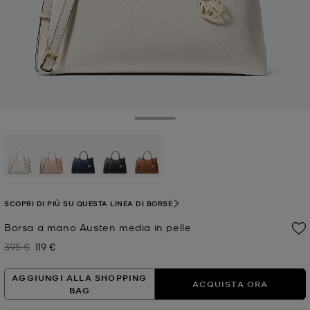
Toggle Drawer
selezionato
SCOPRI DI PIÙ SU QUESTA LINEA DI BORSE
Borsa a mano Austen media in pelle
395 €
119 €
Prezzo iniziale
Prezzo attuale
AGGIUNGI ALLA SHOPPING
ACQUISTA ORA
BAG