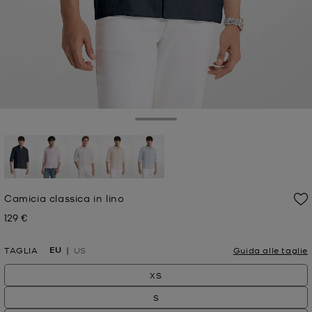
Toggle Drawer
selezionato
Camicia classica in lino
129 €
Prezzo attuale
EU
TAGLIA
US
Guida alle taglie
XS
S