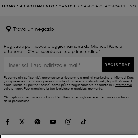
UOMO
/
ABBIGLIAMENTO
/
CAMICIE
/
CAMICIA CLASSICA IN LINO
Trova un negozio
Registrati per ricevere aggiornamenti da Michael Kors e
ottenere il 10% di sconto sul tuo primo ordine*.
REGISTRATI
Facendo clic su "Iscriviti", acconsento a ricevere le e-mail di marketing di Michael Kors
(comprese le informazioni personalizzate attraverso i nostri siti web, le piattaforme di
social media e i partner online), come più dettagliatamente descritto nell’
Informativa
sulla privacy
. Puoi annullare la tua iscrizione in qualsiasi momento.
*Si applicano Termini e condizioni. Per ulteriori dettagli, vedere i
Termini e condizioni
della promozione.