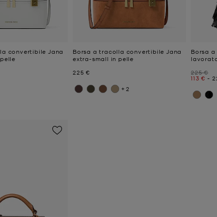
la convertibile Jana
Borsa a tracolla convertibile Jana
Borsa a 
 pelle
extra-small in pelle
lavorat
e
Prezzo attuale
Prezzo i
225 €
225 €
Prezzo a
a
P
113 €
-
2
+2