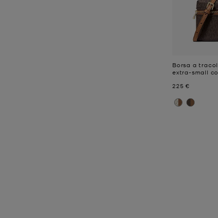
Borsa a tracol
extra-small c
Prezzo attual
225 €