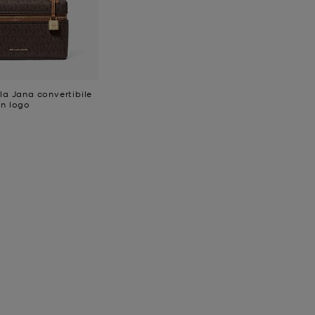
la Jana convertibile
on logo
e