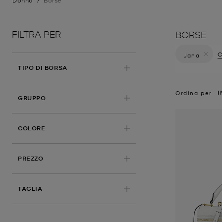
Donna
/
Borse
FILTRA PER
BORSE
C
Jana
Elimina fil
TIPO DI BORSA
I
Ordina per
APPLICATO
GRUPPO
COLORE
PREZZO
TAGLIA