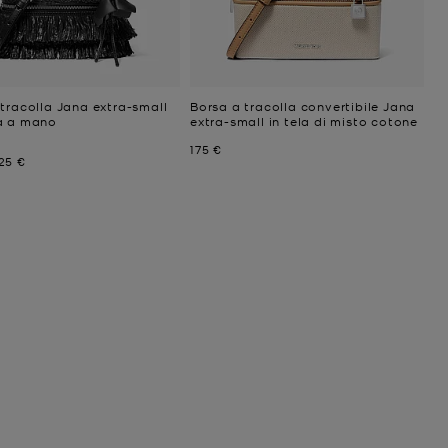
tracolla Jana extra-small
Borsa a tracolla convertibile Jana
a a mano
extra-small in tela di misto cotone
niziale
Prezzo attuale
175 €
ttuale
rezzo attuale
25 €