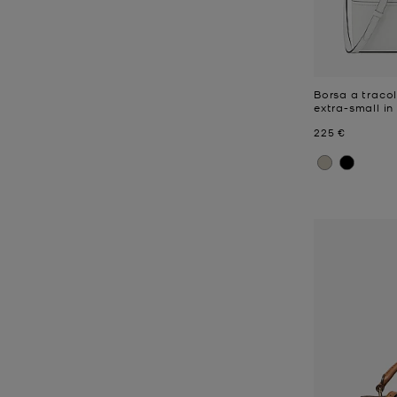
Borsa a tracol
extra-small in
Prezzo attual
225 €