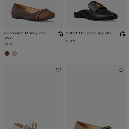
Mocassino Mandy con
Sabot McKenzie in pelle
logo
Prezzo attuale
150 €
Prezzo attuale
115 €