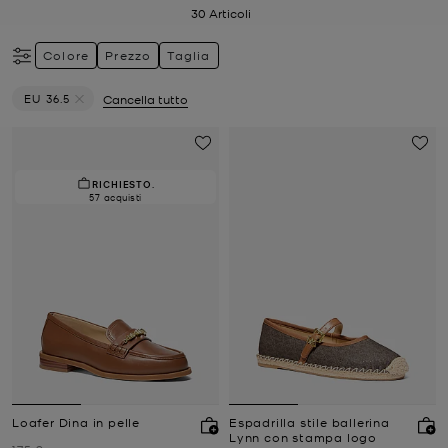
30
Articoli
Colore
Prezzo
Taglia
EU 36.5
Cancella tutto
Elimina filtri Attualmente filtrato per Taglia: EU 36.5
RICHIESTO.
57 acquisti
Loafer Dina in pelle
Espadrilla stile ballerina
Lynn con stampa logo