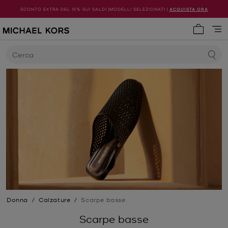
SCONTO EXTRA DEL 15% SUI SALDI |MODELLI SELEZIONATI |
ACQUISTA ORA
0 articol
Cerca
Donna
/
Calzature
/
Scarpe basse
Scarpe basse