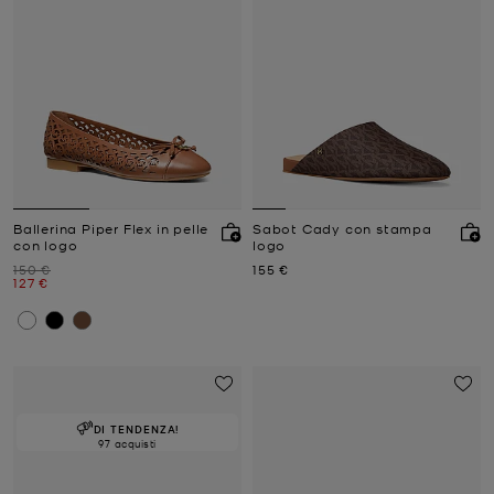
Ballerina Piper Flex in pelle
Sabot Cady con stampa
con logo
logo
Prezzo iniziale
Prezzo attuale
150 €
155 €
Prezzo attuale
127 €
DI TENDENZA!
97 acquisti