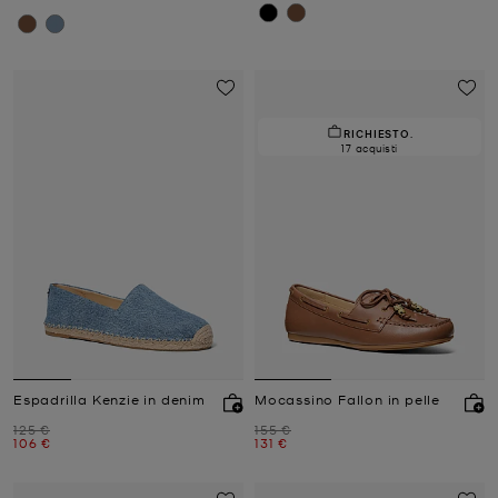
RICHIESTO.
17 acquisti
Espadrilla Kenzie in denim
Mocassino Fallon in pelle
Prezzo iniziale
Prezzo iniziale
125 €
155 €
Prezzo attuale
Prezzo attuale
106 €
131 €