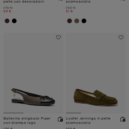
pelle con decorazioni
scamosciata
Prezzo iniziale
Prezzo iniziale
175 €
150 €
Prezzo attuale
Prezzo attuale
59 €
51 €
Ballerina slingback Piper
Loafer Jennings in pelle
con stampa logo
scamosciata
Prezzo attuale
Prezzo attuale
135 €
150 €