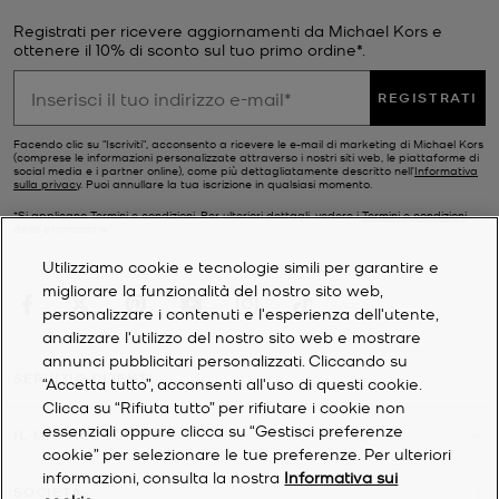
Registrati per ricevere aggiornamenti da Michael Kors e
ottenere il 10% di sconto sul tuo primo ordine*.
REGISTRATI
Facendo clic su "Iscriviti", acconsento a ricevere le e-mail di marketing di Michael Kors
(comprese le informazioni personalizzate attraverso i nostri siti web, le piattaforme di
social media e i partner online), come più dettagliatamente descritto nell’
Informativa
sulla privacy
. Puoi annullare la tua iscrizione in qualsiasi momento.
*Si applicano Termini e condizioni. Per ulteriori dettagli, vedere i
Termini e condizioni
della promozione.
Utilizziamo cookie e tecnologie simili per garantire e
migliorare la funzionalità del nostro sito web,
personalizzare i contenuti e l'esperienza dell'utente,
analizzare l'utilizzo del nostro sito web e mostrare
annunci pubblicitari personalizzati. Cliccando su
SERVIZIO CLIENTI
“Accetta tutto”, acconsenti all'uso di questi cookie.
Clicca su “Rifiuta tutto” per rifiutare i cookie non
essenziali oppure clicca su “Gestisci preferenze
IL MIO ACCOUNT
cookie” per selezionare le tue preferenze. Per ulteriori
informazioni, consulta la nostra
Informativa sui
SOCIETÀ