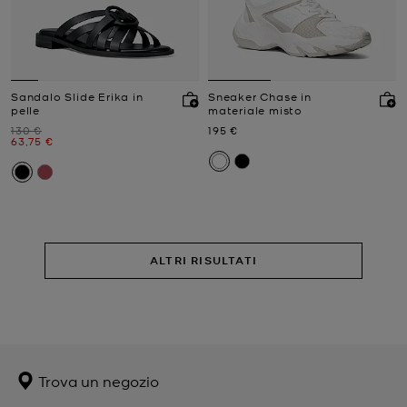
Sandalo Slide Erika in
Sneaker Chase in
pelle
materiale misto
Prezzo iniziale
Prezzo attuale
130 €
195 €
Prezzo attuale
63,75 €
ALTRI RISULTATI
Trova un negozio