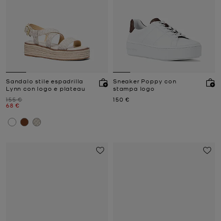
Sandalo stile espadrilla
Sneaker Poppy con
Lynn con logo e plateau
stampa logo
Prezzo iniziale
Prezzo attuale
155 €
150 €
Prezzo attuale
68 €