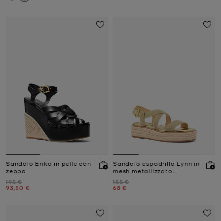
Sandalo Erika in pelle con
Sandalo espadrilla Lynn in
zeppa
mesh metallizzato
glitterato
Prezzo iniziale
Prezzo iniziale
195 €
155 €
Prezzo attuale
Prezzo attuale
93,50 €
68 €