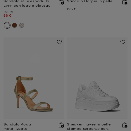
Sandalo stile espadrilla
Sandalo Harper in pelle
Lynn con logo e plateau
Prezzo attuale
195 €
Prezzo iniziale
155 €
Prezzo attuale
68 €
Sandalo Koda
Sneaker Hayes in pelle
metallizzato
stampa serpente con