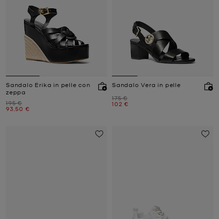
Sandalo Erika in pelle con
Sandalo Vera in pelle
zeppa
Prezzo iniziale
175 €
Prezzo iniziale
195 €
Prezzo attuale
102 €
Prezzo attuale
93,50 €