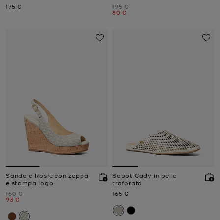
plateau
Prezzo attuale
Prezzo iniziale
175 €
195 €
Prezzo attuale
80 €
Sandalo Rosie con zeppa
Sabot Cady in pelle
e stampa logo
traforata
Prezzo iniziale
Prezzo attuale
160 €
165 €
Prezzo attuale
93 €