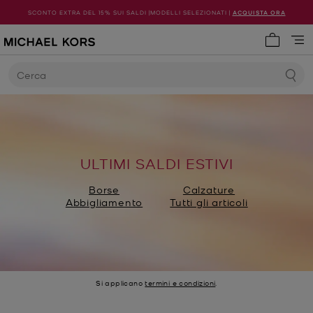
SCONTO EXTRA DEL 15% SUI SALDI |MODELLI SELEZIONATI |
ACQUISTA ORA
0 articol
Cerca
ULTIMI SALDI ESTIVI
Borse
Calzature
Abbigliamento
Tutti gli articoli
Si applicano
termini e condizioni
.