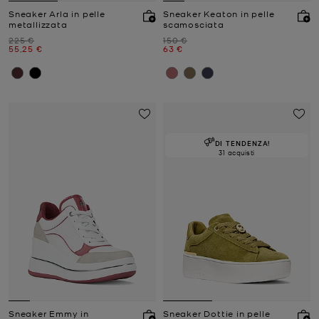
Sneaker Arla in pelle
Sneaker Keaton in pelle
metallizzata
scamosciata
Prezzo iniziale
Prezzo iniziale
225 €
150 €
Prezzo attuale
Prezzo attuale
55,25 €
63 €
DI TENDENZA!
31 acquisti
Sneaker Emmy in
Sneaker Dottie in pelle