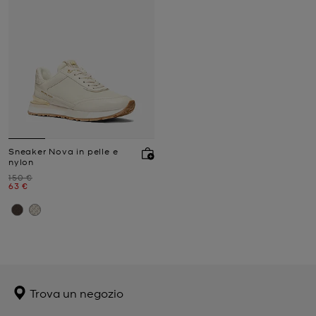
Sneaker Nova in pelle e
nylon
Prezzo iniziale
150 €
Prezzo attuale
63 €
Trova un negozio