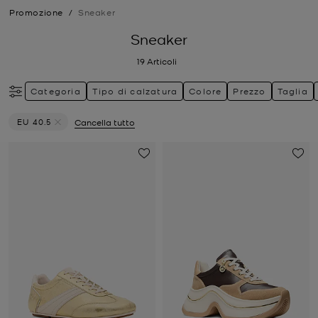
Promozione
/
Sneaker
Sneaker
19
Articoli
Categoria
Tipo di calzatura
Colore
Prezzo
Taglia
EU 40.5
Cancella tutto
Elimina filtri Attualmente filtrato per Taglia: EU 40.5