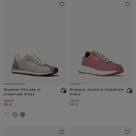
Sneaker Rhodes in
Sneaker Jaime in materiale
materiale misto
misto
Prezzo iniziale
Prezzo iniziale
150 €
175 €
Prezzo attuale
Prezzo attuale
55 €
59 €