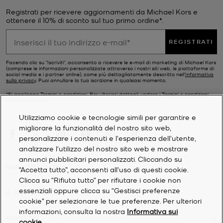
Registrati per ricevere aggiornamenti da Michael Kors e
ottenere il 10% di sconto sul tuo primo ordine*.
REGISTRATI
Facendo clic su "Iscriviti", acconsento a ricevere le e-mail di marketing di Michael Kors
(comprese le informazioni personalizzate attraverso i nostri siti web, le piattaforme di
social media e i partner online), come più dettagliatamente descritto nell’
Informativa
sulla privacy
. Puoi annullare la tua iscrizione in qualsiasi momento.
*Si applicano Termini e condizioni. Per ulteriori dettagli, vedere i
Termini e condizioni
della promozione.
Utilizziamo cookie e tecnologie simili per garantire e
migliorare la funzionalità del nostro sito web,
personalizzare i contenuti e l'esperienza dell'utente,
analizzare l'utilizzo del nostro sito web e mostrare
annunci pubblicitari personalizzati. Cliccando su
SERVIZIO CLIENTI
“Accetta tutto”, acconsenti all'uso di questi cookie.
Clicca su “Rifiuta tutto” per rifiutare i cookie non
essenziali oppure clicca su “Gestisci preferenze
IL MIO ACCOUNT
cookie” per selezionare le tue preferenze. Per ulteriori
informazioni, consulta la nostra
Informativa sui
SOCIETÀ
cookie
.