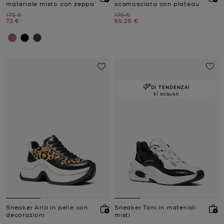
materiale misto con zeppa
scamosciata con plateau
Prezzo iniziale
Prezzo iniziale
175 €
175 €
Prezzo attuale
Prezzo attuale
72 €
55,25 €
DI TENDENZA!
61 acquisti
Sneaker Arla in pelle con
Sneaker Toni in materiali
decorazioni
misti