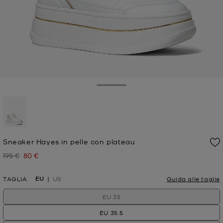
Toggle Drawer
selezionato
Sneaker Hayes in pelle con plateau
195 €
80 €
Prezzo iniziale
Prezzo attuale
EU
TAGLIA
US
Guida alle taglie
EU 35
EU 35.5