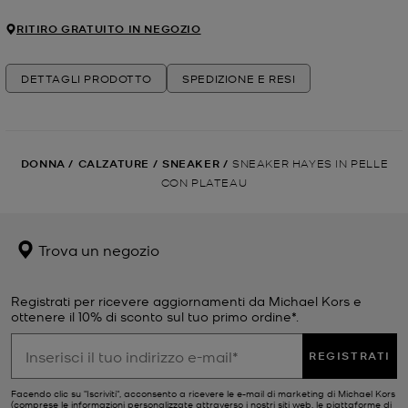
RITIRO GRATUITO IN NEGOZIO
DETTAGLI PRODOTTO
SPEDIZIONE E RESI
DONNA
/
CALZATURE
/
SNEAKER
/
SNEAKER HAYES IN PELLE
CON PLATEAU
Trova un negozio
Registrati per ricevere aggiornamenti da Michael Kors e
ottenere il 10% di sconto sul tuo primo ordine*.
REGISTRATI
Facendo clic su "Iscriviti", acconsento a ricevere le e-mail di marketing di Michael Kors
(comprese le informazioni personalizzate attraverso i nostri siti web, le piattaforme di