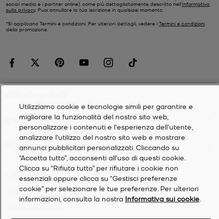
social media e i partner online), come più dettagliatamente descritto nell’
Informativa
sulla privacy
. Puoi annullare la tua iscrizione in qualsiasi momento.
*Si applicano Termini e condizioni. Per ulteriori dettagli, vedere i
Termini e condizioni
della promozione.
SERVIZIO CLIENTI
Utilizziamo cookie e tecnologie simili per garantire e
migliorare la funzionalità del nostro sito web,
IL MIO ACCOUNT
personalizzare i contenuti e l'esperienza dell'utente,
analizzare l'utilizzo del nostro sito web e mostrare
SOCIETÀ
annunci pubblicitari personalizzati. Cliccando su
“Accetta tutto”, acconsenti all'uso di questi cookie.
Clicca su “Rifiuta tutto” per rifiutare i cookie non
©
2026
Michael Kors
essenziali oppure clicca su “Gestisci preferenze
cookie” per selezionare le tue preferenze. Per ulteriori
Informativa sulla privacy
informazioni, consulta la nostra
Informativa sui cookie
.
Termini e condizioni