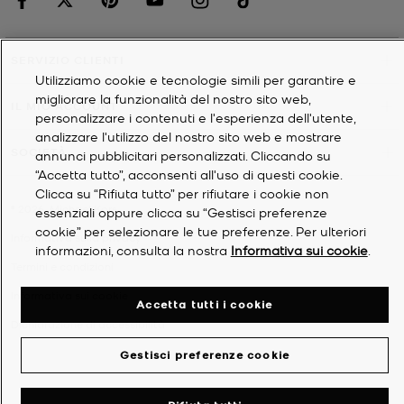
SERVIZIO CLIENTI
Utilizziamo cookie e tecnologie simili per garantire e
migliorare la funzionalità del nostro sito web,
IL MIO ACCOUNT
personalizzare i contenuti e l'esperienza dell'utente,
analizzare l'utilizzo del nostro sito web e mostrare
SOCIETÀ
annunci pubblicitari personalizzati. Cliccando su
“Accetta tutto”, acconsenti all'uso di questi cookie.
Clicca su “Rifiuta tutto” per rifiutare i cookie non
©
2026
Michael Kors
essenziali oppure clicca su “Gestisci preferenze
cookie” per selezionare le tue preferenze. Per ulteriori
Informativa sulla privacy
informazioni, consulta la nostra
Informativa sui cookie
.
Termini e condizioni
Informativa sui cookie
Accetta tutti i cookie
Dichiarazione di accessibilità
Gestisci preferenze cookie