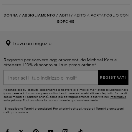
DONNA
/
ABBIGLIAMENTO
/
ABITI
/
ABITO A PORTAFOGLIO CON
BORCHIE
Trova un negozio
Registrati per ricevere aggiornamenti da Michael Kors e
ottenere il 10% di sconto sul tuo primo ordine*.
REGISTRATI
Facendo clic su "Iscriviti", acconsento a ricevere le e-mail di marketing di Michael Kors
(comprese le informazioni personalizzate attraverso i nostri siti web, le piattaforme di
social media e i partner online), come più dettagliatamente descritto nell’
Informativa
sulla privacy
. Puoi annullare la tua iscrizione in qualsiasi momento.
*Si applicano Termini e condizioni. Per ulteriori dettagli, vedere i
Termini e condizioni
della promozione.