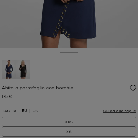
Toggle Drawer
selezionato
Abito a portafoglio con borchie
175 €
Prezzo attuale
EU
TAGLIA
US
Guida alle taglie
XXS
XS