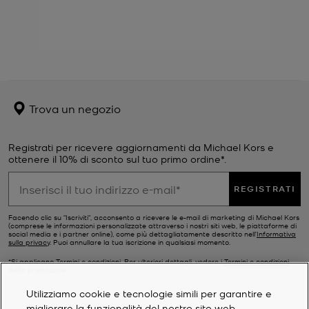
Trova un negozio
Registrati per ricevere aggiornamenti da Michael Kors e
ottenere il 10% di sconto sul tuo primo ordine*.
REGISTRATI
Facendo clic su "Iscriviti", acconsento a ricevere le e-mail di marketing di Michael Kors
(comprese le informazioni personalizzate attraverso i nostri siti web, le piattaforme di
social media e i partner online), come più dettagliatamente descritto nell’
Informativa
sulla privacy
. Puoi annullare la tua iscrizione in qualsiasi momento.
*Si applicano Termini e condizioni. Per ulteriori dettagli, vedere i
Termini e condizioni
della promozione.
Utilizziamo cookie e tecnologie simili per garantire e
migliorare la funzionalità del nostro sito web,