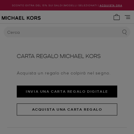
SCONTO EXTRA DEL 15% SUI SALDI |MODELLI SELEZIONATI |
ACQUISTA ORA
0 articol
Cerca
CARTA REGALO MICHAEL KORS
Acquista un regalo che colpirà nel segno.
INVIA UNA CARTA REGALO DIGITALE
ACQUISTA UNA CARTA REGALO