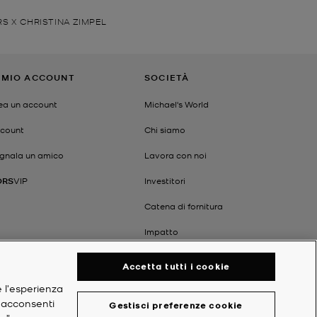
RS X CHRISTINA ZIMPEL
L MIO ACCOUNT
SOCIETÀ
ea un account
Michael's World
count
Chi siamo
gnala un amico
Lavora con noi
ORS
VIP
Investitori
Catena di fornitura
Impatto
Accetta tutti i cookie
e l'esperienza
, acconsenti
Gestisci preferenze cookie