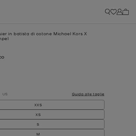
0 arti
ier in batista di cotone Michael Kors X
mpel
e
CO
ato
US
Guida alle taglie
XXS
XS
S
M