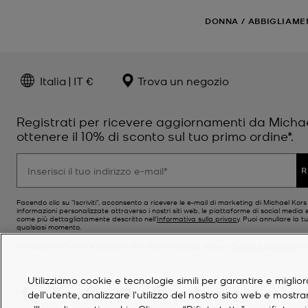
DONNA
/
ABBIGLIAME
Italia | IT €
Trova un negozio
Registrati per ricevere aggiornamenti da Micha
ottenere il 10% di sconto sul tuo primo ordine*.
R
Facendo clic su "Iscriviti", acconsento a ricevere le e-mail di marketing di Michael Kor
informazioni personalizzate attraverso i nostri siti web, le piattaforme di social media e
come più dettagliatamente descritto nell’
Informativa sulla privacy
. Puoi annullare la tu
qualsiasi momento.
*Si applicano Termini e condizioni. Per ulteriori dettagli, vedere i
Termini e condizioni
del
Utilizziamo cookie e tecnologie simili per garantire e miglior
dell'utente, analizzare l'utilizzo del nostro sito web e mostr