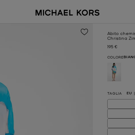
Abito chemis
Christina Zi
195 €
Prezzo attual
BIAN
COLORE
selezion
EU
TAGLIA