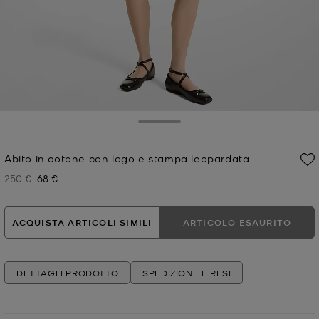
Toggle Drawer
Abito in cotone con logo e stampa leopardata
250 €
68 €
Prezzo iniziale
Prezzo attuale
ACQUISTA ARTICOLI SIMILI
ARTICOLO ESAURITO
DETTAGLI PRODOTTO
SPEDIZIONE E RESI