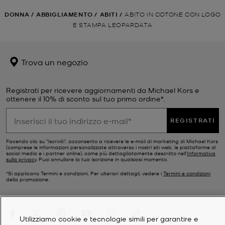
DONNA
/
ABBIGLIAMENTO
/
ABITI
/
ABITO IN COTONE CON LOGO
E STAMPA LEOPARDATA
Trova un negozio
Registrati per ricevere aggiornamenti da Michael Kors e
ottenere il 10% di sconto sul tuo primo ordine*.
REGISTRATI
Facendo clic su "Iscriviti", acconsento a ricevere le e-mail di marketing di Michael Kors
(comprese le informazioni personalizzate attraverso i nostri siti web, le piattaforme di
social media e i partner online), come più dettagliatamente descritto nell’
Informativa
sulla privacy
. Puoi annullare la tua iscrizione in qualsiasi momento.
*Si applicano Termini e condizioni. Per ulteriori dettagli, vedere i
Termini e condizioni
della promozione.
Utilizziamo cookie e tecnologie simili per garantire e