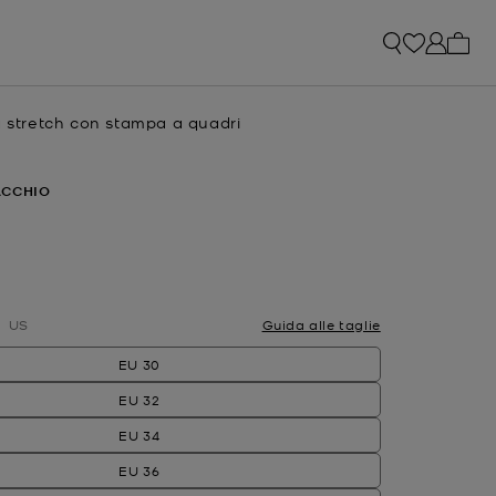
0 arti
a stretch con stampa a quadri
e
ACCHIO
ato
US
Guida alle taglie
EU 30
EU 32
EU 34
EU 36