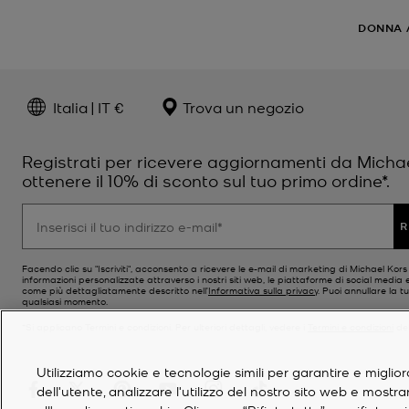
DONNA
Italia | IT €
Trova un negozio
Registrati per ricevere aggiornamenti da Micha
ottenere il 10% di sconto sul tuo primo ordine*.
R
Facendo clic su "Iscriviti", acconsento a ricevere le e-mail di marketing di Michael Kor
informazioni personalizzate attraverso i nostri siti web, le piattaforme di social media e
come più dettagliatamente descritto nell’
Informativa sulla privacy
. Puoi annullare la tu
qualsiasi momento.
*Si applicano Termini e condizioni. Per ulteriori dettagli, vedere i
Termini e condizioni
del
Utilizziamo cookie e tecnologie simili per garantire e miglior
dell'utente, analizzare l'utilizzo del nostro sito web e mostr