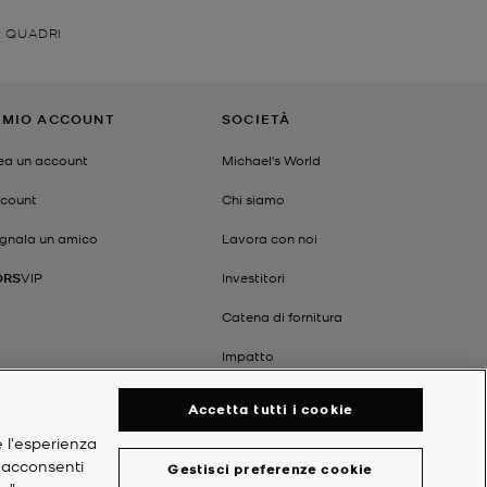
A QUADRI
L MIO ACCOUNT
SOCIETÀ
ea un account
Michael's World
count
Chi siamo
gnala un amico
Lavora con noi
ORS
VIP
Investitori
Catena di fornitura
Impatto
Accetta tutti i cookie
e l'esperienza
, acconsenti
Gestisci preferenze cookie