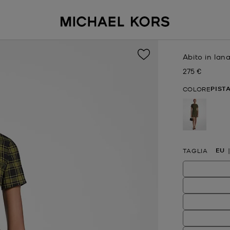
Abito in lan
275 €
Prezzo attual
PIST
COLORE
selezion
EU
TAGLIA