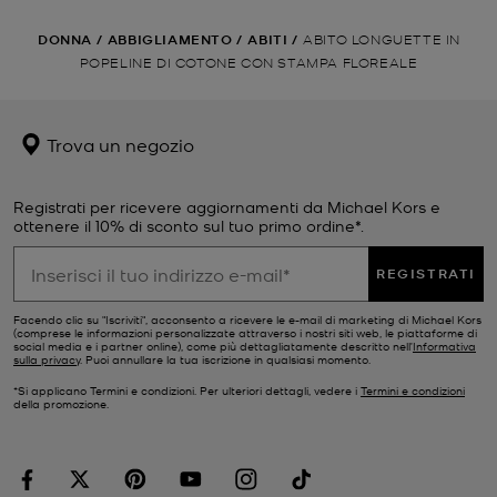
DONNA
/
ABBIGLIAMENTO
/
ABITI
/
ABITO LONGUETTE IN
POPELINE DI COTONE CON STAMPA FLOREALE
Trova un negozio
Registrati per ricevere aggiornamenti da Michael Kors e
ottenere il 10% di sconto sul tuo primo ordine*.
REGISTRATI
Facendo clic su "Iscriviti", acconsento a ricevere le e-mail di marketing di Michael Kors
(comprese le informazioni personalizzate attraverso i nostri siti web, le piattaforme di
social media e i partner online), come più dettagliatamente descritto nell’
Informativa
sulla privacy
. Puoi annullare la tua iscrizione in qualsiasi momento.
*Si applicano Termini e condizioni. Per ulteriori dettagli, vedere i
Termini e condizioni
della promozione.