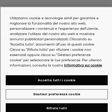
SERVIZIO CLIENTI
Utilizziamo cookie e tecnologie simili per garantire e
migliorare la funzionalità del nostro sito web,
IL MIO ACCOUNT
personalizzare i contenuti e l'esperienza dell'utente,
analizzare l'utilizzo del nostro sito web e mostrare
SOCIETÀ
annunci pubblicitari personalizzati. Cliccando su
“Accetta tutto”, acconsenti all'uso di questi cookie.
Clicca su “Rifiuta tutto” per rifiutare i cookie non
©
2026
Michael Kors
essenziali oppure clicca su “Gestisci preferenze
cookie” per selezionare le tue preferenze. Per ulteriori
Informativa sulla privacy
informazioni, consulta la nostra
Informativa sui cookie
.
Termini e condizioni
Informativa sui cookie
Accetta tutti i cookie
Dichiarazione di accessibilità
Gestisci preferenze cookie
Rifiuta tutti