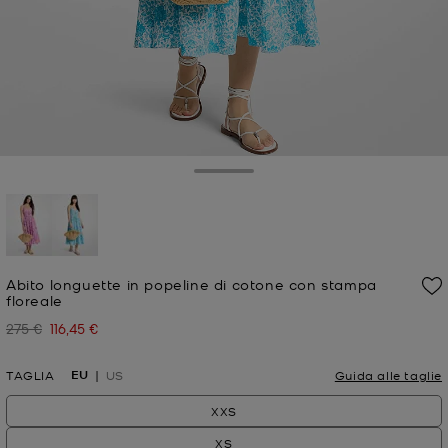
Toggle Drawer
selezionato
Abito longuette in popeline di cotone con stampa
floreale
275 €
116,45 €
Prezzo iniziale
Prezzo attuale
EU
TAGLIA
US
Guida alle taglie
XXS
XS