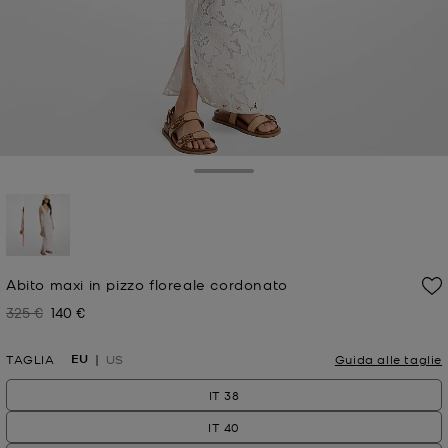
Toggle Drawer
selezionato
Abito maxi in pizzo floreale cordonato
325 €
140 €
Prezzo iniziale
Prezzo attuale
EU
TAGLIA
US
Guida alle taglie
IT 38
IT 40