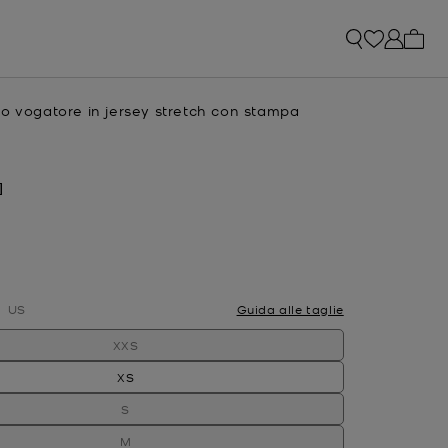
0 arti
o vogatore in jersey stretch con stampa
e
attuale
]
ato
US
Guida alle taglie
XXS
XS
S
M