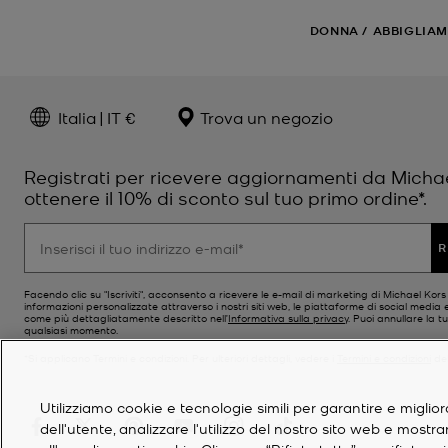
DONNA
/
ABBIGLIA
Italia | IT €
Trova un negozio
Registrati per ricevere aggiornamenti da Micha
ottenere il 10% di sconto sul tuo primo ordine*.
R
Facendo clic su "Iscriviti", acconsento a ricevere le e-mail di marketing di Michael Kor
informazioni personalizzate attraverso i nostri siti web, le piattaforme di social media e
come più dettagliatamente descritto nell’
Informativa sulla privacy
. Puoi annullare la tu
qualsiasi momento.
*Si applicano Termini e condizioni. Per ulteriori dettagli, vedere i
Termini e condizioni
del
Utilizziamo cookie e tecnologie simili per garantire e miglior
dell'utente, analizzare l'utilizzo del nostro sito web e mostr