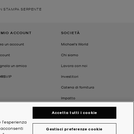
ON STAMPA SERPENTE
L MIO ACCOUNT
SOCIETÀ
ea un account
Michael's World
count
Chi siamo
gnala un amico
Lavora con noi
ORS
VIP
Investitori
Catena di fornitura
Impatto
Accetta tutti i cookie
e l'esperienza
, acconsenti
Gestisci preferenze cookie