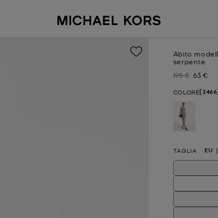
Abito modell
serpente
195 €
63 €
Prezzo inizial
Prezzo 
[3466
COLORE
selezion
EU
TAGLIA