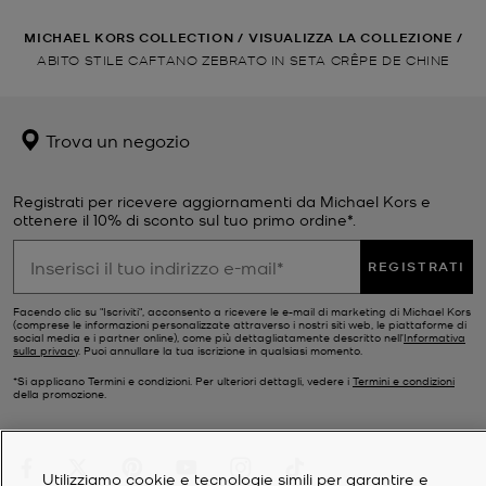
MICHAEL KORS COLLECTION
/
VISUALIZZA LA COLLEZIONE
/
ABITO STILE CAFTANO ZEBRATO IN SETA CRÊPE DE CHINE
Trova un negozio
Registrati per ricevere aggiornamenti da Michael Kors e
ottenere il 10% di sconto sul tuo primo ordine*.
REGISTRATI
Facendo clic su "Iscriviti", acconsento a ricevere le e-mail di marketing di Michael Kors
(comprese le informazioni personalizzate attraverso i nostri siti web, le piattaforme di
social media e i partner online), come più dettagliatamente descritto nell’
Informativa
sulla privacy
. Puoi annullare la tua iscrizione in qualsiasi momento.
*Si applicano Termini e condizioni. Per ulteriori dettagli, vedere i
Termini e condizioni
della promozione.
Utilizziamo cookie e tecnologie simili per garantire e