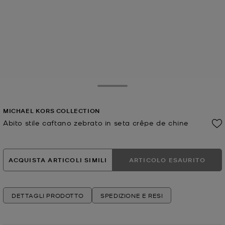
Toggle Drawer
MICHAEL KORS COLLECTION
Abito stile caftano zebrato in seta crêpe de chine
Prezzo attuale
ACQUISTA ARTICOLI SIMILI
ARTICOLO ESAURITO
DETTAGLI PRODOTTO
SPEDIZIONE E RESI