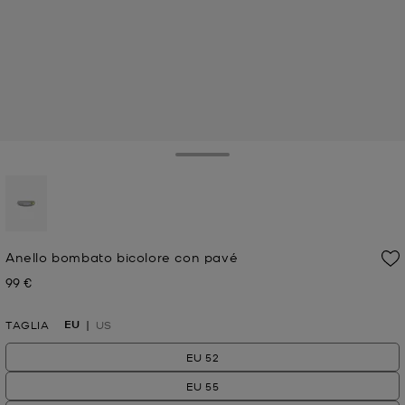
Toggle Drawer
selezionato
Anello bombato bicolore con pavé
99 €
Prezzo attuale
EU
TAGLIA
US
EU 52
EU 55