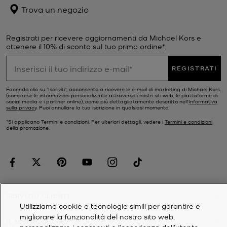
Trova un negozio
Registrati per ricevere aggiornamenti da Michael Kors e
ottenere il 10% di sconto sul tuo primo ordine*.
REGISTRATI
Facendo clic su "Iscriviti", acconsento a ricevere le e-mail di marketing di Michael Kors
(comprese le informazioni personalizzate attraverso i nostri siti web, le piattaforme di
social media e i partner online), come più dettagliatamente descritto nell’
Informativa
sulla privacy
. Puoi annullare la tua iscrizione in qualsiasi momento.
*Si applicano Termini e condizioni. Per ulteriori dettagli, vedere i
Termini e condizioni
della promozione.
SERVIZIO CLIENTI
Utilizziamo cookie e tecnologie simili per garantire e
migliorare la funzionalità del nostro sito web,
IL MIO ACCOUNT