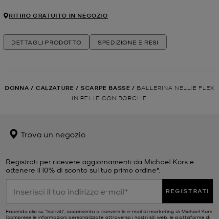
RITIRO GRATUITO IN NEGOZIO
DETTAGLI PRODOTTO
SPEDIZIONE E RESI
DONNA
/
CALZATURE
/
SCARPE BASSE
/
BALLERINA NELLIE FLEX
IN PELLE CON BORCHIE
Trova un negozio
Registrati per ricevere aggiornamenti da Michael Kors e
ottenere il 10% di sconto sul tuo primo ordine*.
REGISTRATI
Facendo clic su "Iscriviti", acconsento a ricevere le e-mail di marketing di Michael Kors
(comprese le informazioni personalizzate attraverso i nostri siti web, le piattaforme di