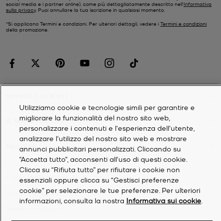
social media e i partner online), come più dettagliatamente descritto nell’
Informativa
sulla privacy
. Puoi annullare la tua iscrizione in qualsiasi momento.
*Si applicano Termini e condizioni. Per ulteriori dettagli, vedere i
Termini e condizioni
della promozione.
SERVIZIO CLIENTI
Utilizziamo cookie e tecnologie simili per garantire e
migliorare la funzionalità del nostro sito web,
IL MIO ACCOUNT
personalizzare i contenuti e l'esperienza dell'utente,
analizzare l'utilizzo del nostro sito web e mostrare
SOCIETÀ
annunci pubblicitari personalizzati. Cliccando su
“Accetta tutto”, acconsenti all'uso di questi cookie.
Clicca su “Rifiuta tutto” per rifiutare i cookie non
©
2026
Michael Kors
essenziali oppure clicca su “Gestisci preferenze
cookie” per selezionare le tue preferenze. Per ulteriori
Informativa sulla privacy
informazioni, consulta la nostra
Informativa sui cookie
.
Termini e condizioni