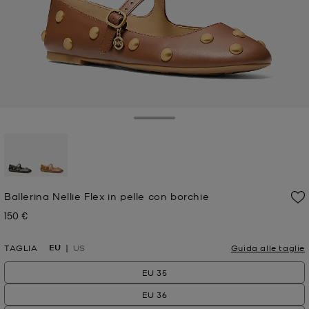
Toggle Drawer
selezionato
Ballerina Nellie Flex in pelle con borchie
150 €
Prezzo attuale
EU
TAGLIA
US
Guida alle taglie
EU 35
EU 36