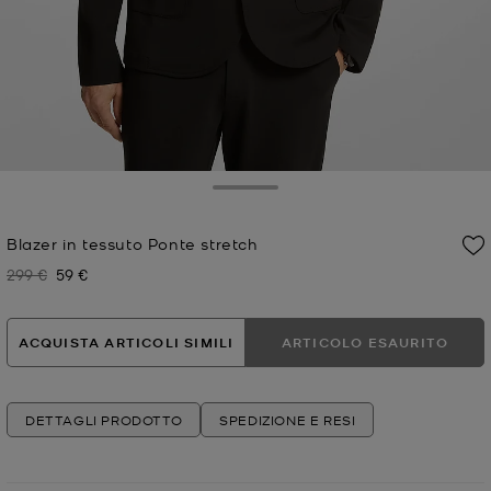
Toggle Drawer
Blazer in tessuto Ponte stretch
299 €
59 €
Prezzo iniziale
Prezzo attuale
ACQUISTA ARTICOLI SIMILI
ARTICOLO ESAURITO
DETTAGLI PRODOTTO
SPEDIZIONE E RESI