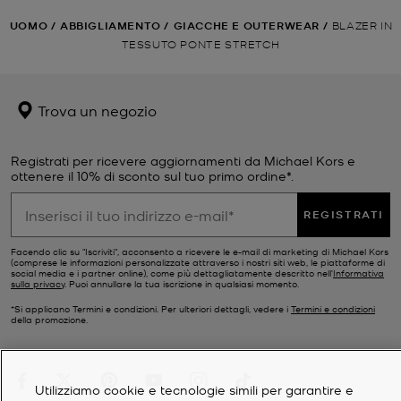
UOMO
/
ABBIGLIAMENTO
/
GIACCHE E OUTERWEAR
/
BLAZER IN
TESSUTO PONTE STRETCH
Trova un negozio
Registrati per ricevere aggiornamenti da Michael Kors e
ottenere il 10% di sconto sul tuo primo ordine*.
REGISTRATI
Facendo clic su "Iscriviti", acconsento a ricevere le e-mail di marketing di Michael Kors
(comprese le informazioni personalizzate attraverso i nostri siti web, le piattaforme di
social media e i partner online), come più dettagliatamente descritto nell’
Informativa
sulla privacy
. Puoi annullare la tua iscrizione in qualsiasi momento.
*Si applicano Termini e condizioni. Per ulteriori dettagli, vedere i
Termini e condizioni
della promozione.
Utilizziamo cookie e tecnologie simili per garantire e