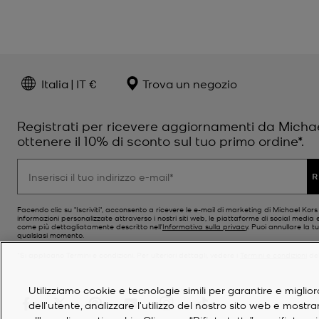
Italia | IT €
Trova un negozio
Registrati per ricevere aggiornamenti da Micha
ottenere il 10% di sconto sul tuo primo ordine*.
R
Facendo clic su "Iscriviti", acconsento a ricevere le e-mail di marketing di Michael Kor
informazioni personalizzate attraverso i nostri siti web, le piattaforme di social media e
come più dettagliatamente descritto nell’
Informativa sulla privacy
. Puoi annullare la tu
qualsiasi momento.
*Si applicano Termini e condizioni. Per ulteriori dettagli, vedere i
Termini e condizioni
del
Utilizziamo cookie e tecnologie simili per garantire e miglior
dell'utente, analizzare l'utilizzo del nostro sito web e mostr