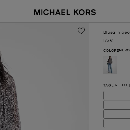
Blusa in ge
175 €
Prezzo attual
NERO
COLORE
selezion
EU
TAGLIA