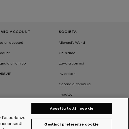
L MIO ACCOUNT
SOCIETÀ
ea un account
Michael's World
count
Chi siamo
gnala un amico
Lavora con noi
ORS
VIP
Investitori
Catena di fornitura
Impatto
Accetta tutti i cookie
e l'esperienza
, acconsenti
Gestisci preferenze cookie