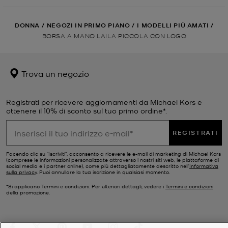
DONNA
/
NEGOZI IN PRIMO PIANO
/
I MODELLI PIÙ AMATI
/
BORSA A MANO LAILA PICCOLA CON LOGO
Trova un negozio
Registrati per ricevere aggiornamenti da Michael Kors e
ottenere il 10% di sconto sul tuo primo ordine*.
REGISTRATI
Facendo clic su "Iscriviti", acconsento a ricevere le e-mail di marketing di Michael Kors
(comprese le informazioni personalizzate attraverso i nostri siti web, le piattaforme di
social media e i partner online), come più dettagliatamente descritto nell’
Informativa
sulla privacy
. Puoi annullare la tua iscrizione in qualsiasi momento.
*Si applicano Termini e condizioni. Per ulteriori dettagli, vedere i
Termini e condizioni
della promozione.