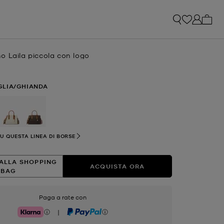
0 arti
o Laila piccola con logo
e
GLIA/GHIANDA
selezionato
SU QUESTA LINEA DI BORSE
ALLA SHOPPING
ACQUISTA ORA
BAG
Paga a rate con
|
Klarna
PayPal