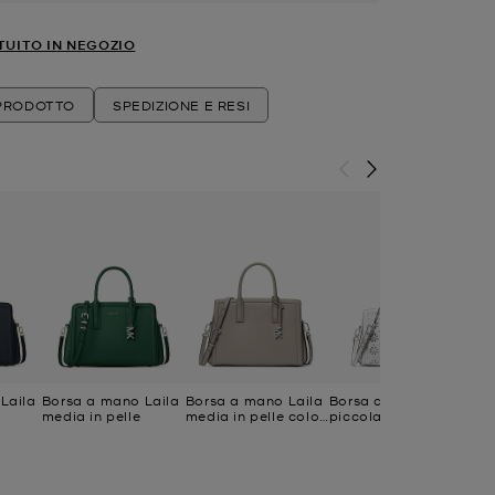
TUITO IN NEGOZIO
 PRODOTTO
SPEDIZIONE E RESI
Laila
Borsa a mano Laila
Borsa a mano Laila
Borsa a mano Laila
Bo
media in pelle
media in pelle color
piccola in pelle
pi
block
tagliata al laser
con decorazioni