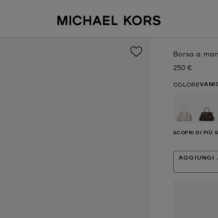
Borsa a man
250 €
Prezzo attual
VANI
COLORE
SCOPRI DI PIÙ 
AGGIUNGI 