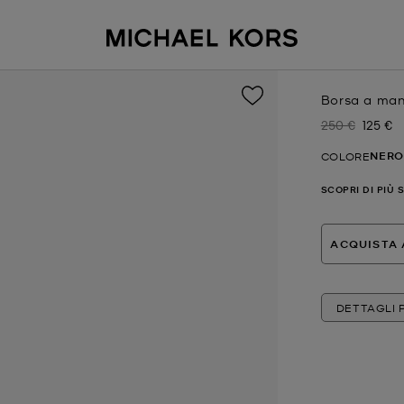
Borsa a mano
250 €
125 €
Prezzo inizial
Prezzo
NERO
COLORE
SCOPRI DI PIÙ 
ACQUISTA 
DETTAGLI