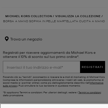
MICHAEL KORS COLLECTION
/
VISUALIZZA LA COLLEZIONE
/
BORSA A MANO SOPHIA IN PELLE MARTELLATA CUCITA A MANO
Trova un negozio
Registrati per ricevere aggiornamenti da Michael Kors e
ottenere il 10% di sconto sul tuo primo ordine*.
REGISTRATI
Facendo clic su "Iscriviti", acconsento a ricevere le e-mail di marketing di Michael Kors
(comprese le informazioni personalizzate attraverso i nostri siti web, le piattaforme di
social media e i partner online), come più dettagliatamente descritto nell’
Informativa
sulla privacy
. Puoi annullare la tua iscrizione in qualsiasi momento.
*Si applicano Termini e condizioni. Per ulteriori dettagli, vedere i
Termini e condizioni
della promozione.