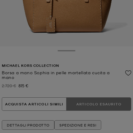
Toggle Drawer
MICHAEL KORS COLLECTION
Borsa a mano Sophia in pelle martellata cucita a
mano
2.720 €
815 €
Prezzo iniziale
Prezzo attuale
ACQUISTA ARTICOLI SIMILI
ARTICOLO ESAURITO
DETTAGLI PRODOTTO
SPEDIZIONE E RESI