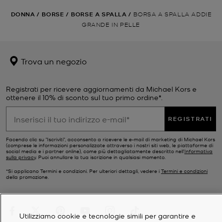
DONNA
/
BORSE
/
BORSE A SPALLA
/
BORSA A SPALLA ADDIE
GRANDE IN PELLE
Trova un negozio
Registrati per ricevere aggiornamenti da Michael Kors e
ottenere il 10% di sconto sul tuo primo ordine*.
REGISTRATI
Facendo clic su "Iscriviti", acconsento a ricevere le e-mail di marketing di Michael Kors
(comprese le informazioni personalizzate attraverso i nostri siti web, le piattaforme di
social media e i partner online), come più dettagliatamente descritto nell’
Informativa
sulla privacy
. Puoi annullare la tua iscrizione in qualsiasi momento.
*Si applicano Termini e condizioni. Per ulteriori dettagli, vedere i
Termini e condizioni
della promozione.
Utilizziamo cookie e tecnologie simili per garantire e