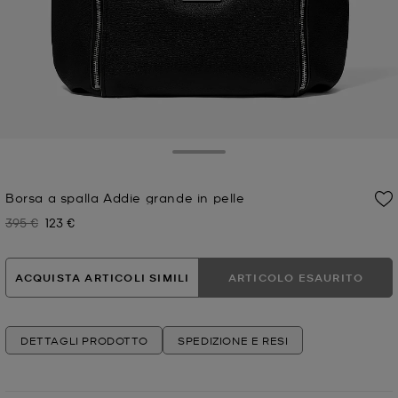
Toggle Drawer
Borsa a spalla Addie grande in pelle
395 €
123 €
Prezzo iniziale
Prezzo attuale
ACQUISTA ARTICOLI SIMILI
ARTICOLO ESAURITO
DETTAGLI PRODOTTO
SPEDIZIONE E RESI