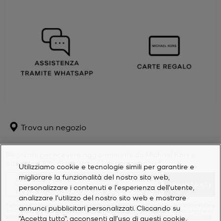
Trova un negozio
Registrati per ricevere aggiornamenti da Michael Kors e
ottenere il 10% di sconto sul tuo primo ordine*.
Utilizziamo cookie e tecnologie simili per garantire e
migliorare la funzionalità del nostro sito web,
REGISTRATI
personalizzare i contenuti e l'esperienza dell'utente,
analizzare l'utilizzo del nostro sito web e mostrare
Facendo clic su "Iscriviti", acconsento a ricevere le e-mail di marketing di Michael Kors
annunci pubblicitari personalizzati. Cliccando su
(comprese le informazioni personalizzate attraverso i nostri siti web, le piattaforme di
social media e i partner online), come più dettagliatamente descritto nell’
Informativa
“Accetta tutto”, acconsenti all'uso di questi cookie.