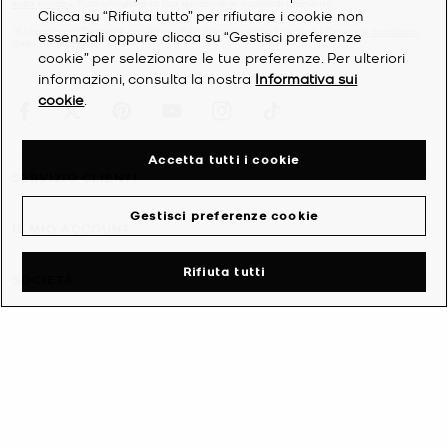
sulla privacy
. Puoi annullare la tua iscrizione in qualsiasi momento.
Clicca su “Rifiuta tutto” per rifiutare i cookie non
*Si applicano Termini e condizioni. Per ulteriori dettagli, vedere i
Termini e condizioni
essenziali oppure clicca su “Gestisci preferenze
della promozione.
cookie” per selezionare le tue preferenze. Per ulteriori
informazioni, consulta la nostra
Informativa sui
cookie
.
Accetta tutti i cookie
SERVIZIO CLIENTI
Gestisci preferenze cookie
IL MIO ACCOUNT
Rifiuta tutti
SOCIETÀ
©
2026
Michael Kors
Informativa sulla privacy
Termini e condizioni
Informativa sui cookie