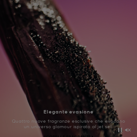
Elegante evasione
Quattro nuove fragranze esclusive che evocano
un universo glamour ispirato al jet set.
Pausa
Disa
SCOPRI LE FRAGRANZE