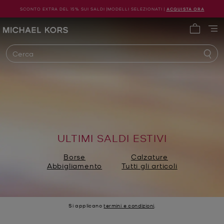
SCONTO EXTRA DEL 15% SUI SALDI |MODELLI SELEZIONATI |
ACQUISTA ORA
Michael Kors
0 articol
Cerca
ULTIMI SALDI ESTIVI
Borse
Calzature
Abbigliamento
Tutti gli articoli
Si applicano
termini e condizioni
.