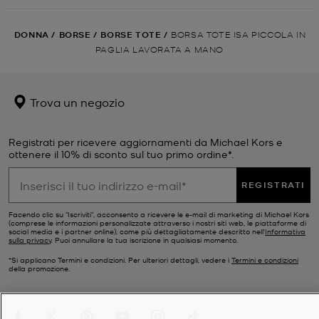
DONNA
/
BORSE
/
BORSE TOTE
/
BORSA TOTE ISA PICCOLA IN
PAGLIA LAVORATA A MANO
Trova un negozio
Registrati per ricevere aggiornamenti da Michael Kors e
ottenere il 10% di sconto sul tuo primo ordine*.
REGISTRATI
Facendo clic su "Iscriviti", acconsento a ricevere le e-mail di marketing di Michael Kors
(comprese le informazioni personalizzate attraverso i nostri siti web, le piattaforme di
social media e i partner online), come più dettagliatamente descritto nell’
Informativa
sulla privacy
. Puoi annullare la tua iscrizione in qualsiasi momento.
*Si applicano Termini e condizioni. Per ulteriori dettagli, vedere i
Termini e condizioni
della promozione.