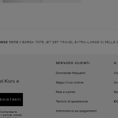
ORSE TOTE
/
BORSA TOTE JET SET TRAVEL EXTRA-LARGE IN PELLE 
SERVIZIO CLIENTI
I
Domande frequenti
Cr
el Kors e
Segui il tuo ordine
Ac
Resi e cambi
Se
EGISTRATI
Termini di spedizione
K
Informativa sui pagamenti
s (comprese le
 i partner online),
a iscrizione in