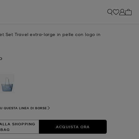
0 arti
et Set Travel extra-large in pelle con logo in
e
O
lezionato
SU QUESTA LINEA DI BORSE
ALLA SHOPPING
ACQUISTA ORA
BAG