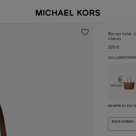
Borsa tote J
rilievo
325 €
Prezzo attual
CUOI
COLORE
se
SCOPRI DI PIÙ 
AGGIUNGI 