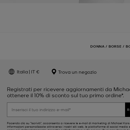
DONNA
/
BORSE
/
B
Italia | IT €
Trova un negozio
Registrati per ricevere aggiornamenti da Micha
ottenere il 10% di sconto sul tuo primo ordine*.
R
Facendo clic su "Iscriviti", acconsento a ricevere le e-mail di marketing di Michael Kor
informazioni personalizzate attraverso i nostri siti web, le piattaforme di social media e
come più dettagliatamente descritto nell’
Informativa sulla privacy
. Puoi annullare la tu