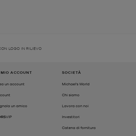
CON LOGO IN RILIEVO
L MIO ACCOUNT
SOCIETÀ
ea un account
Michael's World
count
Chi siamo
gnala un amico
Lavora con noi
ORS
VIP
Investitori
Catena di fornitura