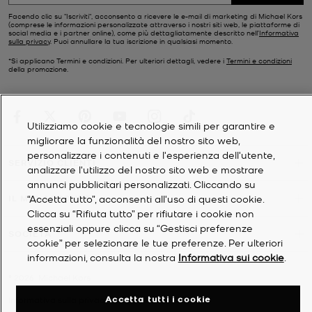
Facendo clic su "Iscriviti", acconsento a ricevere le e-mail di marketing di Michael Kors
(comprese le informazioni personalizzate attraverso i nostri siti web, le piattaforme di
social media e i partner online), come più dettagliatamente descritto nell’
Informativa
sulla privacy
. Puoi annullare la tua iscrizione in qualsiasi momento.
*Si applicano Termini e condizioni. Per ulteriori dettagli, vedere i
Termini e condizioni
della promozione.
Utilizziamo cookie e tecnologie simili per garantire e
migliorare la funzionalità del nostro sito web,
personalizzare i contenuti e l'esperienza dell'utente,
SERVIZIO CLIENTI
analizzare l'utilizzo del nostro sito web e mostrare
annunci pubblicitari personalizzati. Cliccando su
“Accetta tutto”, acconsenti all'uso di questi cookie.
IL MIO ACCOUNT
Clicca su “Rifiuta tutto” per rifiutare i cookie non
essenziali oppure clicca su “Gestisci preferenze
SOCIETÀ
cookie” per selezionare le tue preferenze. Per ulteriori
informazioni, consulta la nostra
Informativa sui cookie
.
©
2026
Michael Kors
Accetta tutti i cookie
Informativa sulla privacy