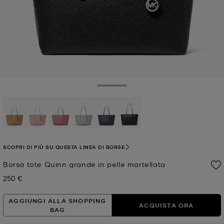
Toggle Drawer
selezionato
SCOPRI DI PIÙ SU QUESTA LINEA DI BORSE
Borsa tote Quinn grande in pelle martellata
250 €
Prezzo attuale
AGGIUNGI ALLA SHOPPING
ACQUISTA ORA
BAG