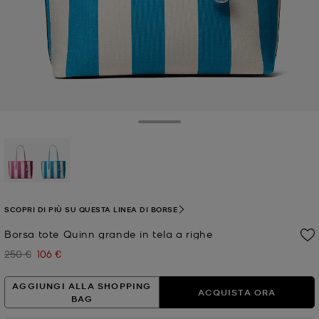
Toggle Drawer
selezionato
SCOPRI DI PIÙ SU QUESTA LINEA DI BORSE
Borsa tote Quinn grande in tela a righe
250 €
106 €
Prezzo iniziale
Prezzo attuale
AGGIUNGI ALLA SHOPPING
ACQUISTA ORA
BAG