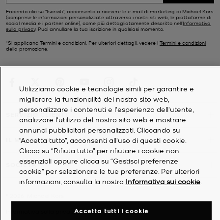
Facendo clic su "Iscriviti", acconsento a ricevere le e-mail di marketing di Michael Kors
(comprese le informazioni personalizzate attraverso i nostri siti web, le piattaforme di
social media e i partner online), come più dettagliatamente descritto nell’
Informativa
sulla privacy
. Puoi annullare la tua iscrizione in qualsiasi momento.
*Si applicano Termini e condizioni. Per ulteriori dettagli, vedere i
Termini e condizioni
della promozione.
Utilizziamo cookie e tecnologie simili per garantire e
migliorare la funzionalità del nostro sito web,
personalizzare i contenuti e l'esperienza dell'utente,
SERVIZIO CLIENTI
analizzare l'utilizzo del nostro sito web e mostrare
annunci pubblicitari personalizzati. Cliccando su
“Accetta tutto”, acconsenti all'uso di questi cookie.
IL MIO ACCOUNT
Clicca su “Rifiuta tutto” per rifiutare i cookie non
essenziali oppure clicca su “Gestisci preferenze
SOCIETÀ
cookie” per selezionare le tue preferenze. Per ulteriori
informazioni, consulta la nostra
Informativa sui cookie
.
©
2026
Michael Kors
Accetta tutti i cookie
Informativa sulla privacy