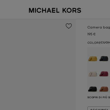
Camera bag a
195 €
Prezzo attual
CUOI
COLORE
se
SCOPRI DI PIÙ 
AGGIUNGI 