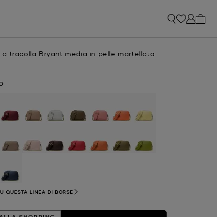
0 arti
 tracolla Bryant media in pelle martellata
e
O
lezionato
SU QUESTA LINEA DI BORSE
ALLA SHOPPING