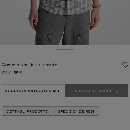
Toggle Drawer
Camicia slim-fit in tessuto
139 €
55 €
Prezzo iniziale
Prezzo attuale
ACQUISTA ARTICOLI SIMILI
ARTICOLO ESAURITO
DETTAGLI PRODOTTO
SPEDIZIONE E RESI