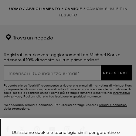
UOMO
/
ABBIGLIAMENTO
/
CAMICIE
/
CAMICIA SLIM-FIT IN
TESSUTO
Trova un negozio
Registrati per ricevere aggiornamenti da Michael Kors e
ottenere il 10% di sconto sul tuo primo ordine*.
REGISTRATI
Facendo clic su "Iscriviti", acconsento a ricevere le e-mail di marketing di Michael Kors
(comprese le informazioni personalizzate attraverso i nostri siti web, le piattaforme di
social media e i partner online), come più dettagliatamente descritto nell’
Informativa
sulla privacy
. Puoi annullare la tua iscrizione in qualsiasi momento.
*Si applicano Termini e condizioni. Per ulteriori dettagli, vedere i
Termini e condizioni
della promozione.
Utilizziamo cookie e tecnologie simili per garantire e