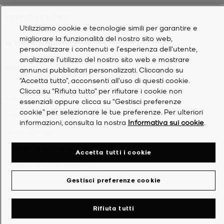
SERVIZIO CLIENTI
Utilizziamo cookie e tecnologie simili per garantire e
migliorare la funzionalità del nostro sito web,
IL MIO ACCOUNT
personalizzare i contenuti e l'esperienza dell'utente,
analizzare l'utilizzo del nostro sito web e mostrare
SOCIETÀ
annunci pubblicitari personalizzati. Cliccando su
“Accetta tutto”, acconsenti all'uso di questi cookie.
Clicca su “Rifiuta tutto” per rifiutare i cookie non
©
2026
Michael Kors
essenziali oppure clicca su “Gestisci preferenze
cookie” per selezionare le tue preferenze. Per ulteriori
Informativa sulla privacy
informazioni, consulta la nostra
Informativa sui cookie
.
Termini e condizioni
Informativa sui cookie
Accetta tutti i cookie
Dichiarazione di accessibilità
Gestisci preferenze cookie
Rifiuta tutti