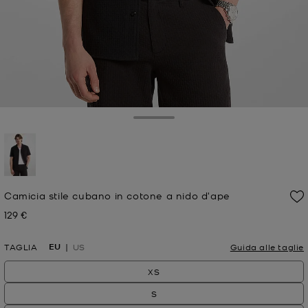
Toggle Drawer
selezionato
Camicia stile cubano in cotone a nido d'ape
129 €
Prezzo attuale
EU
TAGLIA
US
Guida alle taglie
XS
S