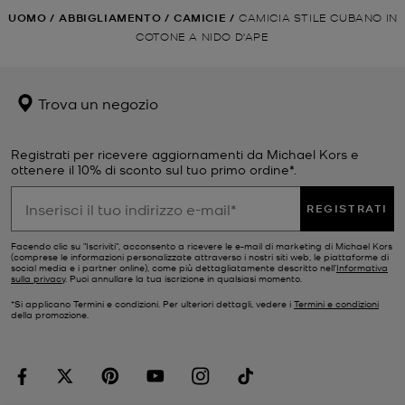
UOMO
/
ABBIGLIAMENTO
/
CAMICIE
/
CAMICIA STILE CUBANO IN
COTONE A NIDO D'APE
Trova un negozio
Registrati per ricevere aggiornamenti da Michael Kors e
ottenere il 10% di sconto sul tuo primo ordine*.
REGISTRATI
Facendo clic su "Iscriviti", acconsento a ricevere le e-mail di marketing di Michael Kors
(comprese le informazioni personalizzate attraverso i nostri siti web, le piattaforme di
social media e i partner online), come più dettagliatamente descritto nell’
Informativa
sulla privacy
. Puoi annullare la tua iscrizione in qualsiasi momento.
*Si applicano Termini e condizioni. Per ulteriori dettagli, vedere i
Termini e condizioni
della promozione.