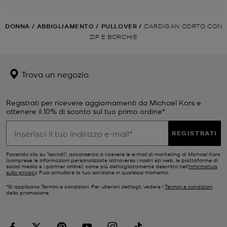
DONNA
/
ABBIGLIAMENTO
/
PULLOVER
/
CARDIGAN CORTO CON
ZIP E BORCHIE
Trova un negozio
Registrati per ricevere aggiornamenti da Michael Kors e
ottenere il 10% di sconto sul tuo primo ordine*.
REGISTRATI
Facendo clic su "Iscriviti", acconsento a ricevere le e-mail di marketing di Michael Kors
(comprese le informazioni personalizzate attraverso i nostri siti web, le piattaforme di
social media e i partner online), come più dettagliatamente descritto nell’
Informativa
sulla privacy
. Puoi annullare la tua iscrizione in qualsiasi momento.
*Si applicano Termini e condizioni. Per ulteriori dettagli, vedere i
Termini e condizioni
della promozione.