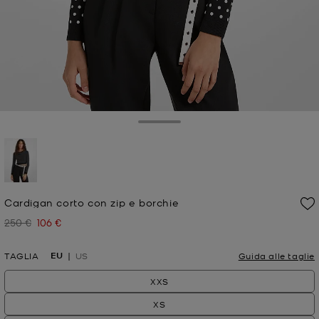
Toggle Drawer
selezionato
Cardigan corto con zip e borchie
250 €
106 €
Prezzo iniziale
Prezzo attuale
EU
TAGLIA
US
Guida alle taglie
XXS
XS