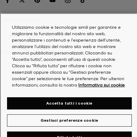
SERVIZIO CLIENTI
Utilizziamo cookie e tecnologie simili per garantire e
migliorare la funzionalità del nostro sito web,
IL MIO ACCOUNT
personalizzare i contenuti e l'esperienza dell'utente,
analizzare l'utilizzo del nostro sito web e mostrare
SOCIETÀ
annunci pubblicitari personalizzati. Cliccando su
“Accetta tutto”, acconsenti all'uso di questi cookie.
Clicca su “Rifiuta tutto” per rifiutare i cookie non
©
2026
Michael Kors
essenziali oppure clicca su “Gestisci preferenze
cookie” per selezionare le tue preferenze. Per ulteriori
Informativa sulla privacy
informazioni, consulta la nostra
Informativa sui cookie
.
Termini e condizioni
Informativa sui cookie
Accetta tutti i cookie
Dichiarazione di accessibilità
Gestisci preferenze cookie