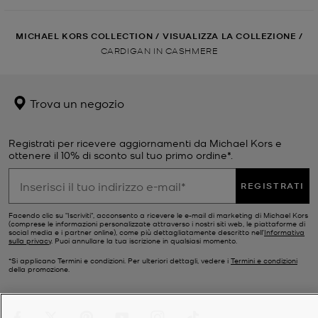
MICHAEL KORS COLLECTION
/
VISUALIZZA LA COLLEZIONE
/
CARDIGAN IN CASHMERE
Trova un negozio
Registrati per ricevere aggiornamenti da Michael Kors e
ottenere il 10% di sconto sul tuo primo ordine*.
REGISTRATI
Facendo clic su "Iscriviti", acconsento a ricevere le e-mail di marketing di Michael Kors
(comprese le informazioni personalizzate attraverso i nostri siti web, le piattaforme di
social media e i partner online), come più dettagliatamente descritto nell’
Informativa
sulla privacy
. Puoi annullare la tua iscrizione in qualsiasi momento.
*Si applicano Termini e condizioni. Per ulteriori dettagli, vedere i
Termini e condizioni
della promozione.