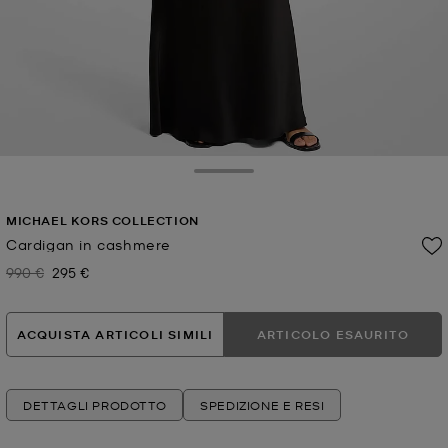
Toggle Drawer
MICHAEL KORS COLLECTION
Cardigan in cashmere
990 €
295 €
Prezzo iniziale
Prezzo attuale
ACQUISTA ARTICOLI SIMILI
ARTICOLO ESAURITO
DETTAGLI PRODOTTO
SPEDIZIONE E RESI