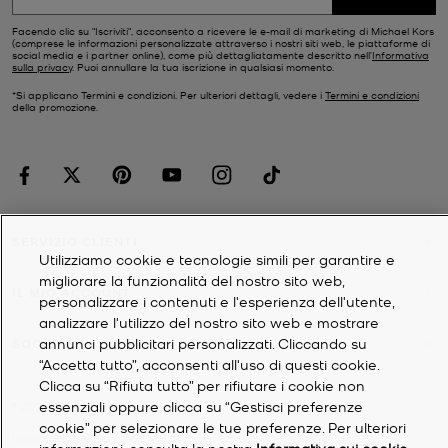
Facendo clic su "Iscriviti", acconsento a ricevere le e-mail di marketing di Michael Kors
(comprese le informazioni personalizzate attraverso i nostri siti web, le piattaforme di
social media e i partner online), come più dettagliatamente descritto nell’
Informativa
sulla privacy
. Puoi annullare la tua iscrizione in qualsiasi momento.
*Si applicano Termini e condizioni. Per ulteriori dettagli, vedere i
Termini e condizioni
della promozione.
SERVIZIO CLIENTI
Utilizziamo cookie e tecnologie simili per garantire e
migliorare la funzionalità del nostro sito web,
IL MIO ACCOUNT
personalizzare i contenuti e l'esperienza dell'utente,
analizzare l'utilizzo del nostro sito web e mostrare
annunci pubblicitari personalizzati. Cliccando su
SOCIETÀ
“Accetta tutto”, acconsenti all'uso di questi cookie.
Clicca su “Rifiuta tutto” per rifiutare i cookie non
essenziali oppure clicca su “Gestisci preferenze
©
2026
Michael Kors
cookie” per selezionare le tue preferenze. Per ulteriori
Informativa sulla privacy