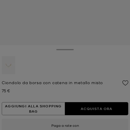
Toggle Drawer
selezionato
Ciondolo da borsa con catena in metallo misto
75 €
Prezzo attuale
AGGIUNGI ALLA SHOPPING
ACQUISTA ORA
BAG
Paga a rate con