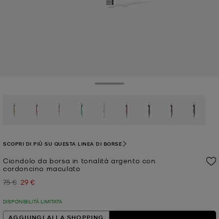
Toggle Drawer
selezionato
SCOPRI DI PIÙ SU QUESTA LINEA DI BORSE
Ciondolo da borsa in tonalità argento con
cordoncino maculato
75 €
29 €
Prezzo iniziale
Prezzo attuale
DISPONIBILITÀ LIMITATA
AGGIUNGI ALLA SHOPPING