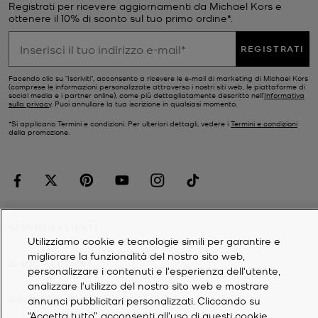
Registrati per ricevere aggiornamenti da Michael Kors e
ottenere il 10% di sconto sul tuo primo ordine*.
REGISTRATI
Facendo clic su "Iscriviti", acconsento a ricevere le e-mail di marketing di Michael Kors
(comprese le informazioni personalizzate attraverso i nostri siti web, le piattaforme di
social media e i partner online), come più dettagliatamente descritto nell’
Informativa
sulla privacy
. Puoi annullare la tua iscrizione in qualsiasi momento.
*Si applicano Termini e condizioni. Per ulteriori dettagli, vedere i
Termini e condizioni
della promozione.
SERVIZIO CLIENTI
Utilizziamo cookie e tecnologie simili per garantire e
migliorare la funzionalità del nostro sito web,
IL MIO ACCOUNT
personalizzare i contenuti e l'esperienza dell'utente,
analizzare l'utilizzo del nostro sito web e mostrare
annunci pubblicitari personalizzati. Cliccando su
SOCIETÀ
“Accetta tutto”, acconsenti all'uso di questi cookie.