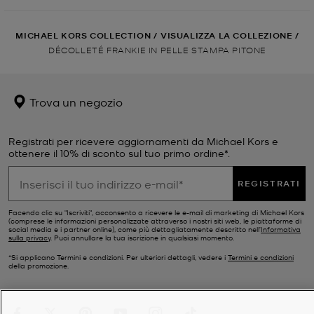
MICHAEL KORS COLLECTION
/
VISUALIZZA LA COLLEZIONE
/
DÉCOLLETÉ FRANKIE IN PELLE STAMPA PITONE
Trova un negozio
Registrati per ricevere aggiornamenti da Michael Kors e
ottenere il 10% di sconto sul tuo primo ordine*.
REGISTRATI
Facendo clic su "Iscriviti", acconsento a ricevere le e-mail di marketing di Michael Kors
(comprese le informazioni personalizzate attraverso i nostri siti web, le piattaforme di
social media e i partner online), come più dettagliatamente descritto nell’
Informativa
sulla privacy
. Puoi annullare la tua iscrizione in qualsiasi momento.
*Si applicano Termini e condizioni. Per ulteriori dettagli, vedere i
Termini e condizioni
della promozione.