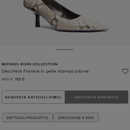
Toggle Drawer
MICHAEL KORS COLLECTION
Décolleté Frankie in pelle stampa pitone
650 €
195 €
Prezzo iniziale
Prezzo attuale
ACQUISTA ARTICOLI SIMILI
ARTICOLO ESAURITO
DETTAGLI PRODOTTO
SPEDIZIONE E RESI