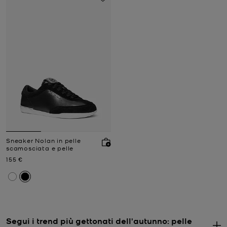
Sneaker Nolan in pelle
scamosciata e pelle
Prezzo attuale
155 €
Segui i trend più gettonati dell'autunno: pelle