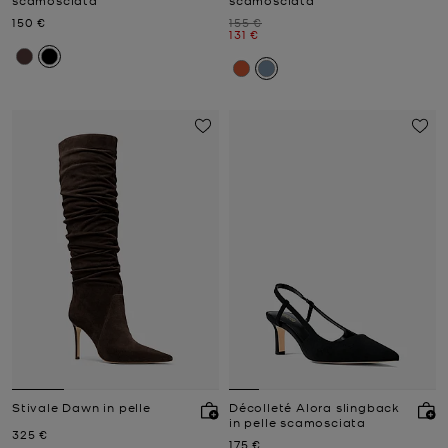
scamosciata
scamosciata
Prezzo attuale
Prezzo iniziale
150 €
155 €
Prezzo attuale
131 €
Stivale Dawn in pelle
Décolleté Alora slingback
in pelle scamosciata
Prezzo attuale
325 €
Prezzo attuale
175 €