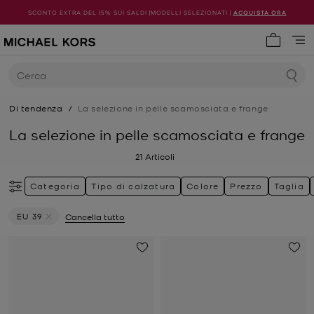
SCONTO EXTRA DEL 15% SUI SALDI |MODELLI SELEZIONATI |
ACQUISTA ORA
0 articol
Cerca
Di tendenza
/
La selezione in pelle scamosciata e frange
La selezione in pelle scamosciata e frange
21
Articoli
Categoria
Tipo di calzatura
Colore
Prezzo
Taglia
EU 39
Cancella tutto
Elimina filtri Attualmente filtrato per Taglia: EU 39