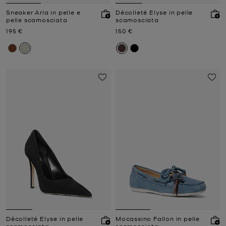
Sneaker Arla in pelle e
Décolleté Elyse in pelle
pelle scamosciata
scamosciata
Prezzo attuale
Prezzo attuale
195 €
150 €
Décolleté Elyse in pelle
Mocassino Fallon in pelle