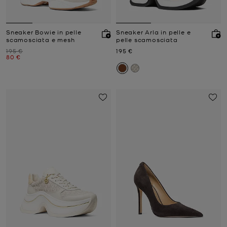
Sneaker Bowie in pelle
Sneaker Arla in pelle e
scamosciata e mesh
pelle scamosciata
Prezzo iniziale
Prezzo attuale
195 €
195 €
Prezzo attuale
80 €