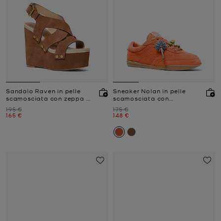
Sandalo Raven in pelle
Sneaker Nolan in pelle
scamosciata con zeppa e
scamosciata con
borchie
decorazioni
Prezzo iniziale
Prezzo iniziale
195 €
175 €
Prezzo attuale
Prezzo attuale
165 €
148 €