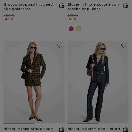
Giacca cropped in tweed
Blazer in lino e cotone con
con paillettes
tasche applicate
Prezzo iniziale
Prezzo iniziale
350 €
275 €
Prezzo attuale
Prezzo attuale
148 €
161 €
Blazer in lana stretch con
Blazer in denim con cintura