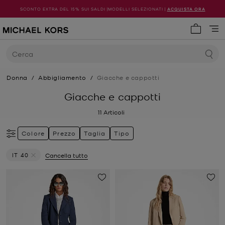
SCONTO EXTRA DEL 15% SUI SALDI |MODELLI SELEZIONATI |
ACQUISTA ORA
0 articol
Cerca
Donna
/
Abbigliamento
/
Giacche e cappotti
Giacche e cappotti
11
Articoli
Colore
Prezzo
Taglia
Tipo
IT 40
Cancella tutto
Elimina filtri Attualmente filtrato per Taglia: IT 40