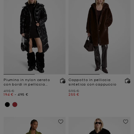
Piumino in nylon cerato
Cappotto in pelliccia
con bordi in pelliccia
sintetica con cappuccio
sintetica
Prezzo iniziale
Prezzo iniziale
495 €
595 €
Prezzo attuale
a
Prezzo attuale
Prezzo attuale
194 €
-
495 €
255 €