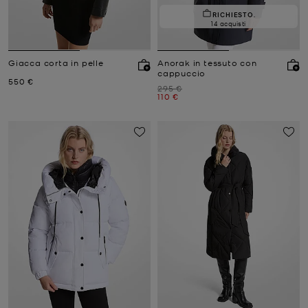
RICHIESTO.
14 acquisti
Giacca corta in pelle
Anorak in tessuto con
cappuccio
Prezzo attuale
550 €
Prezzo iniziale
295 €
Prezzo attuale
110 €