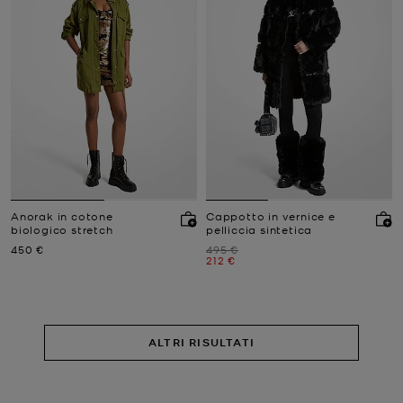
Anorak in cotone
Cappotto in vernice e
biologico stretch
pelliccia sintetica
Prezzo attuale
Prezzo iniziale
450 €
495 €
Prezzo attuale
212 €
ALTRI RISULTATI