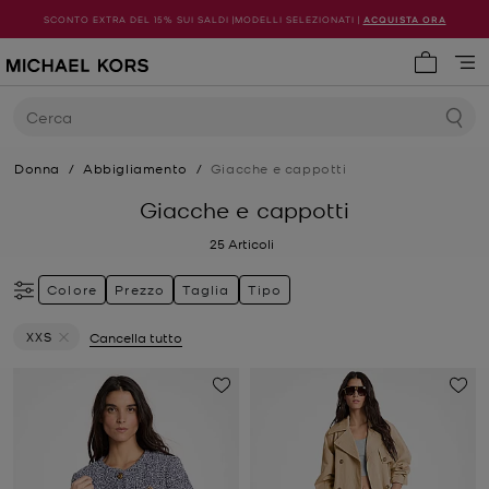
SCONTO EXTRA DEL 15% SUI SALDI |MODELLI SELEZIONATI |
ACQUISTA ORA
0 articol
Cerca
Donna
/
Abbigliamento
/
Giacche e cappotti
Giacche e cappotti
25
Articoli
Colore
Prezzo
Taglia
Tipo
XXS
Cancella tutto
Elimina filtri Attualmente filtrato per Taglia: XXS