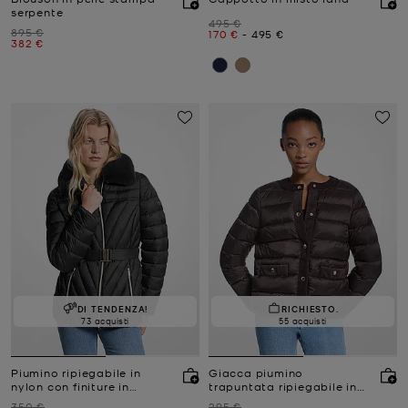
serpente
Prezzo iniziale
495 €
Prezzo iniziale
895 €
Prezzo attuale
a
Prezzo attuale
170 €
-
495 €
Prezzo attuale
382 €
DI TENDENZA!
RICHIESTO.
73 acquisti
55 acquisti
Piumino ripiegabile in
Giacca piumino
nylon con finiture in
trapuntata ripiegabile in
pelliccia sintetica
nylon
Prezzo iniziale
Prezzo iniziale
350 €
295 €