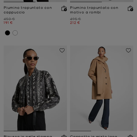
Piumino trapuntato con
Piumino trapuntato con
cappuccio
motivo a rombi
Prezzo iniziale
Prezzo iniziale
450 €
495 €
Prezzo attuale
Prezzo attuale
191 €
212 €
Blouson in pelle stampa
Cappotto in misto lana