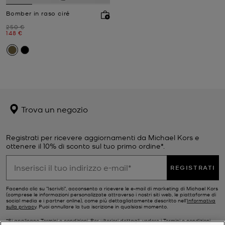
Bomber in raso ciré
Prezzo iniziale
250 €
Prezzo attuale
148 €
Trova un negozio
Registrati per ricevere aggiornamenti da Michael Kors e
ottenere il 10% di sconto sul tuo primo ordine*.
REGISTRATI
Facendo clic su "Iscriviti", acconsento a ricevere le e-mail di marketing di Michael Kors
(comprese le informazioni personalizzate attraverso i nostri siti web, le piattaforme di
social media e i partner online), come più dettagliatamente descritto nell’
Informativa
sulla privacy
. Puoi annullare la tua iscrizione in qualsiasi momento.
*Si applicano Termini e condizioni. Per ulteriori dettagli, vedere i
Termini e condizioni