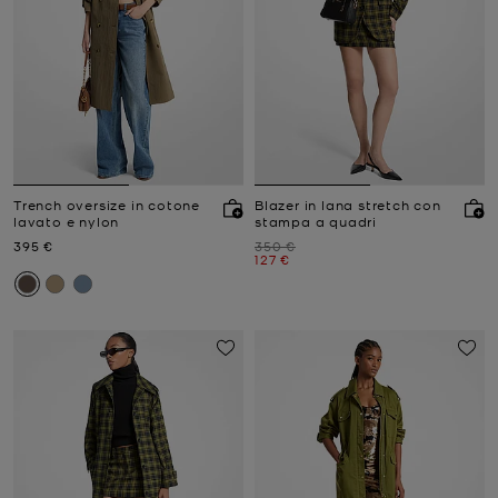
Trench oversize in cotone
Blazer in lana stretch con
lavato e nylon
stampa a quadri
Prezzo attuale
Prezzo iniziale
395 €
350 €
Prezzo attuale
127 €