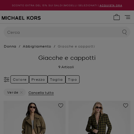
SCONTO EXTRA DEL 15% SUI SALDI |MODELLI SELEZIONATI |
ACQUISTA ORA
0 articol
Cerca
Donna
/
Abbigliamento
/
Giacche e cappotti
Giacche e cappotti
9
Articoli
Colore
Prezzo
Taglia
Tipo
Verde
Cancella tutto
Elimina Filtri Attualmente Filtrato Per Colore: Verde