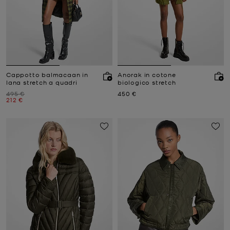
Cappotto balmacaan in
Anorak in cotone
lana stretch a quadri
biologico stretch
Prezzo iniziale
Prezzo attuale
495 €
450 €
Prezzo attuale
212 €