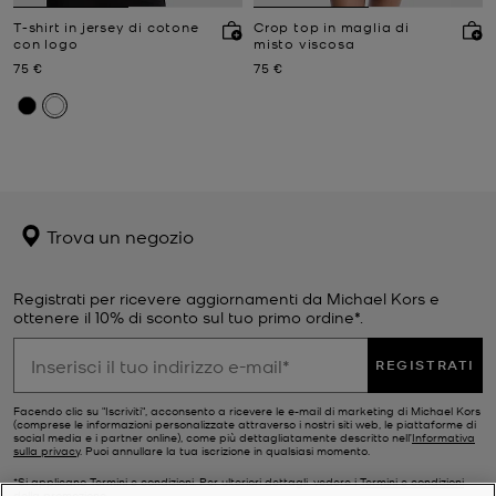
T-shirt in jersey di cotone
Crop top in maglia di
con logo
misto viscosa
Prezzo attuale
Prezzo attuale
75 €
75 €
Trova un negozio
Registrati per ricevere aggiornamenti da Michael Kors e
ottenere il 10% di sconto sul tuo primo ordine*.
REGISTRATI
Facendo clic su "Iscriviti", acconsento a ricevere le e-mail di marketing di Michael Kors
(comprese le informazioni personalizzate attraverso i nostri siti web, le piattaforme di
social media e i partner online), come più dettagliatamente descritto nell’
Informativa
sulla privacy
. Puoi annullare la tua iscrizione in qualsiasi momento.
*Si applicano Termini e condizioni. Per ulteriori dettagli, vedere i
Termini e condizioni
della promozione.