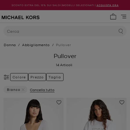
SCONTO EXTRA DEL 15% SUI SALDI |MODELLI SELEZIONATI |
ACQUISTA ORA
0 articol
Cerca
Donna
/
Abbigliamento
/
Pullover
Pullover
14
Articoli
Colore
Prezzo
Taglia
Bianco
Cancella tutto
Elimina Filtri Attualmente Filtrato Per Colore: Bianco