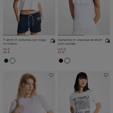
T-shirt in cotone con logo
Canotta in viscosa stretch
in rilievo
con ruches
Prezzo iniziale
Prezzo iniziale
75 €
125 €
Prezzo attuale
Prezzo attuale
34 €
53 €