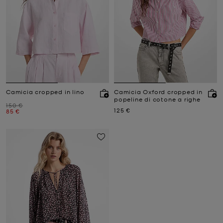
Camicia cropped in lino
Camicia Oxford cropped in
popeline di cotone a righe
Prezzo iniziale
150 €
Prezzo attuale
125 €
Prezzo attuale
85 €