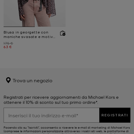
Blusa in georgette con
maniche svasate e motivo
floreale
Prezzo iniziale
175 €
Prezzo attuale
63 €
Trova un negozio
Registrati per ricevere aggiornamenti da Michael Kors e
ottenere il 10% di sconto sul tuo primo ordine*.
REGISTRATI
Facendo clic su "Iscriviti", acconsento a ricevere le e-mail di marketing di Michael Kors
(comprese le informazioni personalizzate attraverso i nostri siti web, le piattaforme di