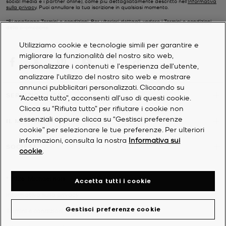
social media e i partner online), come più dettagliatamente descritto nell’
Informativa
sulla privacy
. Puoi annullare la tua iscrizione in qualsiasi momento.
*Si applicano Termini e condizioni. Per ulteriori dettagli, vedere i
Termini e condizioni
della promozione.
Utilizziamo cookie e tecnologie simili per garantire e
migliorare la funzionalità del nostro sito web,
personalizzare i contenuti e l'esperienza dell'utente,
analizzare l'utilizzo del nostro sito web e mostrare
annunci pubblicitari personalizzati. Cliccando su
SERVIZIO CLIENTI
“Accetta tutto”, acconsenti all'uso di questi cookie.
Clicca su “Rifiuta tutto” per rifiutare i cookie non
essenziali oppure clicca su “Gestisci preferenze
IL MIO ACCOUNT
cookie” per selezionare le tue preferenze. Per ulteriori
informazioni, consulta la nostra
Informativa sui
SOCIETÀ
cookie
.
©
2026
Michael Kors
Accetta tutti i cookie
Informativa sulla privacy
Gestisci preferenze cookie
Termini e condizioni