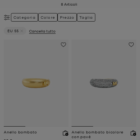
8
Articoli
Categoria
Colore
Prezzo
Taglia
EU 55
Cancella tutto
Elimina filtri Attualmente filtrato per Taglia: EU 55
Anello bombato
Anello bombato bicolore
con pavé