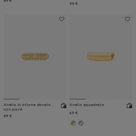
Prezzo attuale
89 €
Prezzo attuale
99 €
Anello in ottone dorato
Anello squadrato
con pavé
Prezzo attuale
69 €
Prezzo attuale
89 €