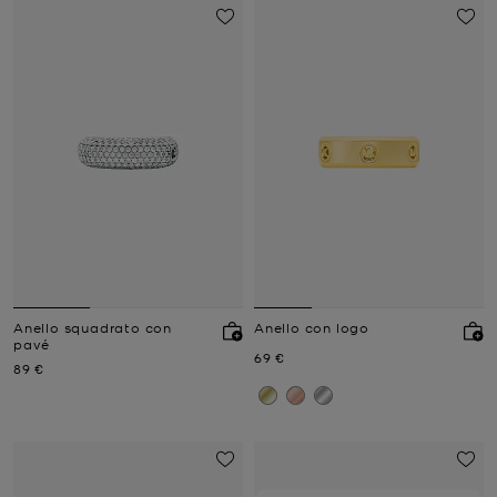
Anello squadrato con
Anello con logo
pavé
Prezzo attuale
69 €
Prezzo attuale
89 €