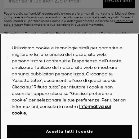
REGISTRATI
Facendo clic su "Iscriviti", acconsento a ricevere le e-mail di marketing di Michael Kors
(comprese le informazioni personalizzate attraverso i nostri siti web, le piattaforme di
social media e i partner online), come più dettagliatamente descritto nell’
Informativa
sulla privacy
. Puoi annullare la tua iscrizione in qualsiasi momento.
*Si applicano Termini e condizioni. Per ulteriori dettagli, vedere i
Termini e condizioni
della promozione.
Utilizziamo cookie e tecnologie simili per garantire e
migliorare la funzionalità del nostro sito web,
personalizzare i contenuti e l'esperienza dell'utente,
analizzare l'utilizzo del nostro sito web e mostrare
annunci pubblicitari personalizzati. Cliccando su
SERVIZIO CLIENTI
“Accetta tutto”, acconsenti all'uso di questi cookie.
Clicca su “Rifiuta tutto” per rifiutare i cookie non
essenziali oppure clicca su “Gestisci preferenze
IL MIO ACCOUNT
cookie” per selezionare le tue preferenze. Per ulteriori
informazioni, consulta la nostra
Informativa sui
SOCIETÀ
cookie
.
©
2026
Michael Kors
Accetta tutti i cookie