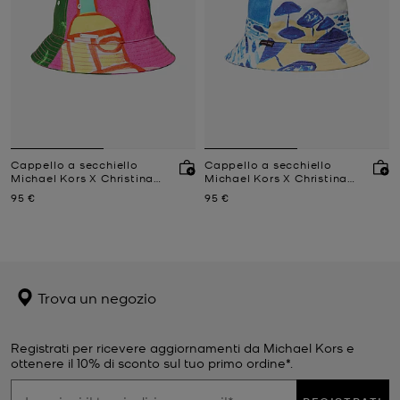
Cappello a secchiello
Cappello a secchiello
Michael Kors X Christina
Michael Kors X Christina
Zimpel in twill di cotone
Zimpel in twill di cotone
Prezzo attuale
Prezzo attuale
95 €
95 €
Trova un negozio
Registrati per ricevere aggiornamenti da Michael Kors e
ottenere il 10% di sconto sul tuo primo ordine*.