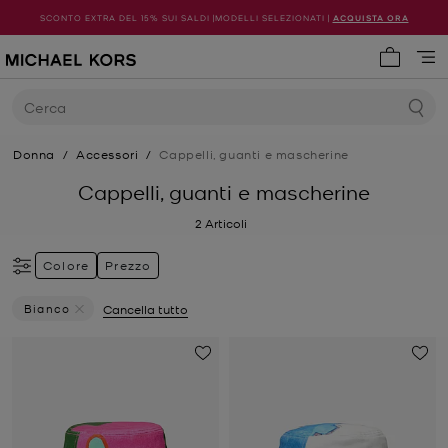
SCONTO EXTRA DEL 15% SUI SALDI |MODELLI SELEZIONATI |
ACQUISTA ORA
0 articol
Cerca
Donna
/
Accessori
/
Cappelli, guanti e mascherine
Cappelli, guanti e mascherine
2
Articoli
Colore
Prezzo
Bianco
Cancella tutto
Elimina Filtri Attualmente Filtrato Per Colore: Bianco