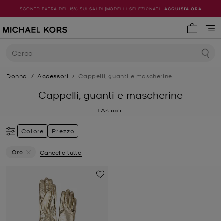
SCONTO EXTRA DEL 15% SUI SALDI |MODELLI SELEZIONATI |
ACQUISTA ORA
0 articol
Cerca
Donna
/
Accessori
/
Cappelli, guanti e mascherine
Cappelli, guanti e mascherine
1
Articoli
Colore
Prezzo
Oro
Cancella tutto
Elimina Filtri Attualmente Filtrato Per Colore: Oro