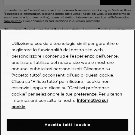
Facendo clic su "Iscriviti", acconsento a ricevere le e-mail di marketing di Michael Kors
(comprese le informazioni personalizzate attraverso i nostri siti web, le piattaforme di
social media e i partner online), come più dettagliatamente descritto nell’
Informativa
sulla privacy
. Puoi annullare la tua iscrizione in qualsiasi momento.
*Si applicano Termini e condizioni. Per ulteriori dettagli, vedere i
Termini e condizioni
della promozione.
Utilizziamo cookie e tecnologie simili per garantire e
migliorare la funzionalità del nostro sito web,
personalizzare i contenuti e l'esperienza dell'utente,
analizzare l'utilizzo del nostro sito web e mostrare
annunci pubblicitari personalizzati. Cliccando su
SERVIZIO CLIENTI
“Accetta tutto”, acconsenti all'uso di questi cookie.
Clicca su “Rifiuta tutto” per rifiutare i cookie non
essenziali oppure clicca su “Gestisci preferenze
IL MIO ACCOUNT
cookie” per selezionare le tue preferenze. Per ulteriori
informazioni, consulta la nostra
Informativa sui
SOCIETÀ
cookie
.
©
2026
Michael Kors
Accetta tutti i cookie
Informativa sulla privacy