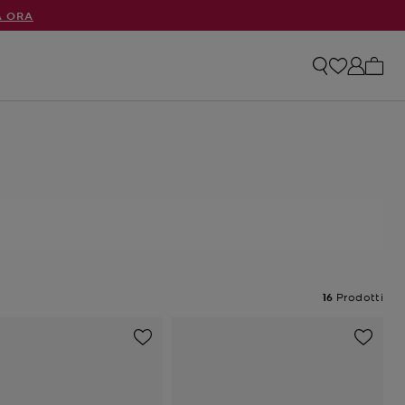
A ORA
0 arti
16
Prodotti