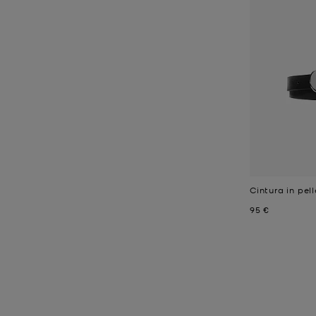
Cintura in pel
Prezzo attual
95 €