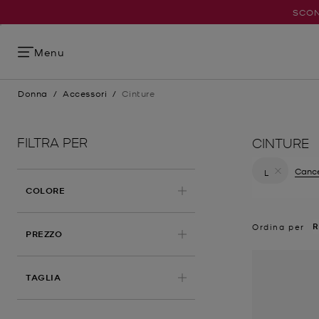
SCON
Menu
Donna
/
Accessori
/
Cinture
FILTRA PER
CINTURE
Cance
L
Elimina fil
COLORE
R
Ordina per
PREZZO
APPLICATO
TAGLIA