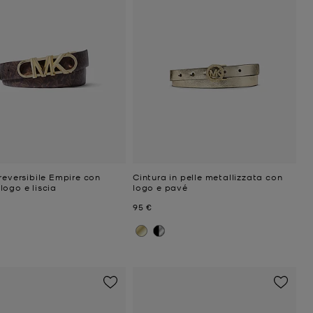
reversibile Empire con
Cintura in pelle metallizzata con
logo e liscia
logo e pavé
ttuale
Prezzo attuale
95 €