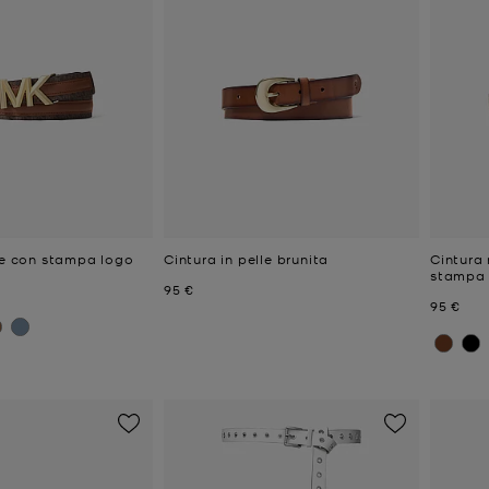
lle con stampa logo
Cintura in pelle brunita
Cintura 
stampa 
e
Prezzo attuale
95 €
Prezzo a
95 €