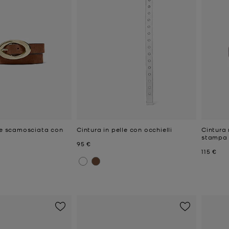
lle scamosciata con
Cintura in pelle con occhielli
Cintura 
stampa 
Prezzo attuale
95 €
e
Prezzo a
115 €