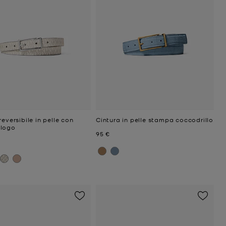
reversibile in pelle con
Cintura in pelle stampa coccodrillo
logo
Prezzo attuale
95 €
ttuale