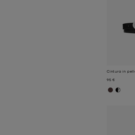
Cintura in pell
Prezzo attual
95 €