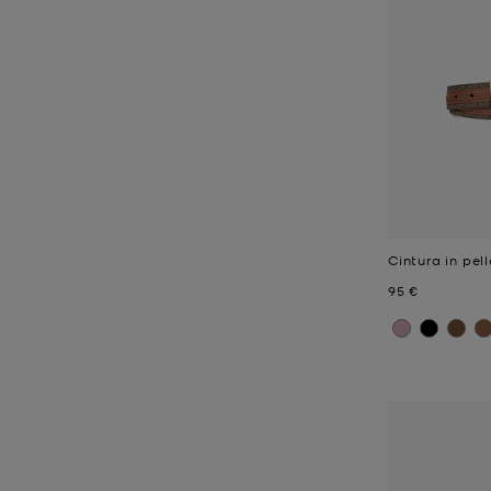
Cintura in pe
Prezzo attual
95 €