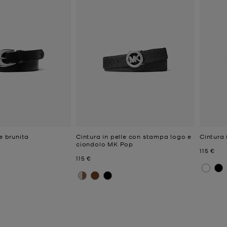
le brunita
Cintura in pelle con stampa logo e
Cintura 
ciondolo MK Pop
e
Prezzo a
115 €
Prezzo attuale
115 €