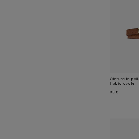
Cintura in pe
fibbia ovale
Prezzo attual
95 €