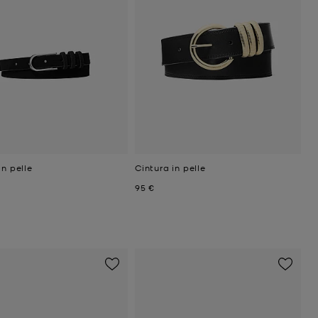
in pelle
Cintura in pelle
ttuale
Prezzo attuale
95 €