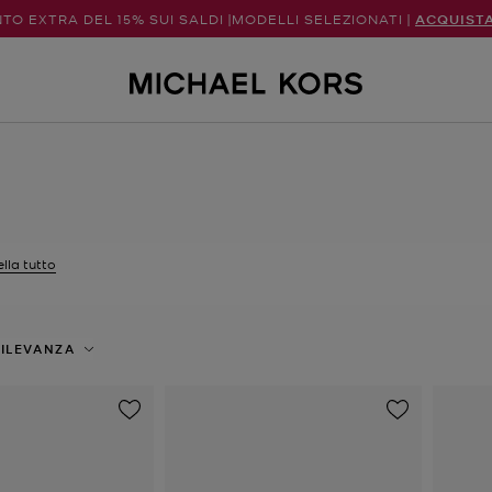
TO EXTRA DEL 15% SUI SALDI |MODELLI SELEZIONATI |
ACQUIST
lla tutto
tri Attualmente filtrato per Taglia: L
ILEVANZA