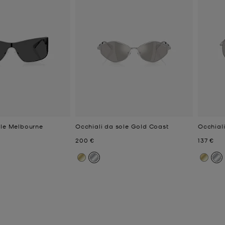
ole Melbourne
Occhiali da sole Gold Coast
Occhiali
e
Prezzo attuale
Prezzo a
200 €
137 €