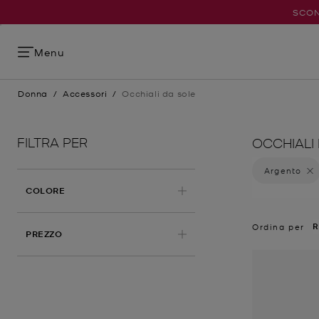
SCON
Menu
Donna
/
Accessori
/
Occhiali da sole
FILTRA PER
OCCHIALI
Argento
Elimin
APPLICATO
COLORE
R
Ordina per
PREZZO