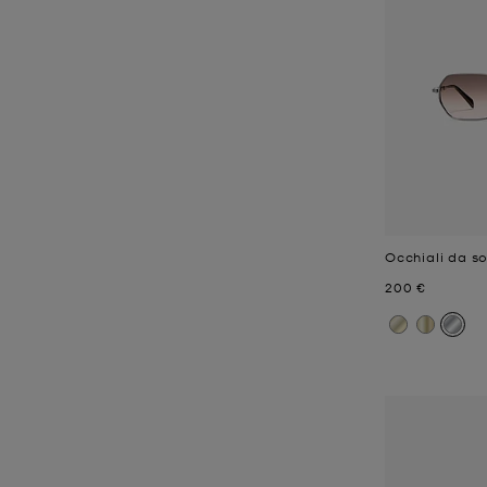
Occhiali da so
Prezzo attual
200 €