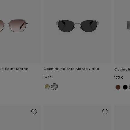
le Saint Martin
Occhiali da sole Monte Carlo
Occhial
e
Prezzo attuale
137 €
Prezzo a
173 €