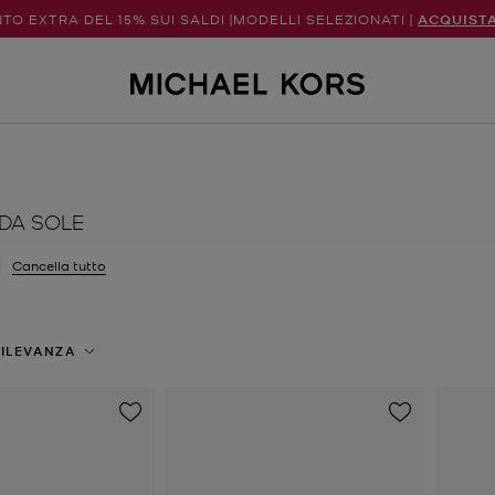
TO EXTRA DEL 15% SUI SALDI |MODELLI SELEZIONATI |
ACQUIST
 DA SOLE
a filtri Attualmente filtrato per Colore: Argento
Cancella tutto
ILEVANZA