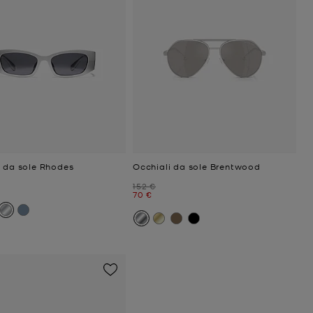
i da sole Rhodes
Occhiali da sole Brentwood
ttuale
Prezzo iniziale
152 €
Prezzo attuale
70 €