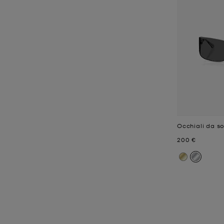
Occhiali da s
Prezzo attual
200 €