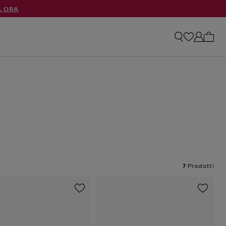
A ORA
0 arti
7
Prodotti