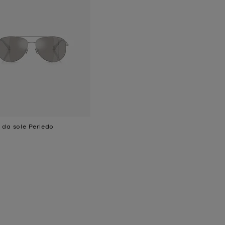
 da sole Perledo
ttuale