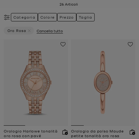
26
Articoli
Categoria
Colore
Prezzo
Taglia
Oro Rosa
Cancella tutto
Elimina Filtri Attualmente Filtrato Per Colore: Oro Rosa
Orologio Harlowe tonalità
Orologio da polso Maude
oro rosa con pavé
petite tonalità oro rosa