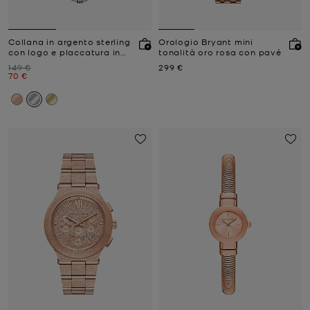
Collana in argento sterling
Orologio Bryant mini
con logo e placcatura in
tonalità oro rosa con pavé
metallo prezioso
Prezzo iniziale
Prezzo attuale
149 €
299 €
Prezzo attuale
70 €