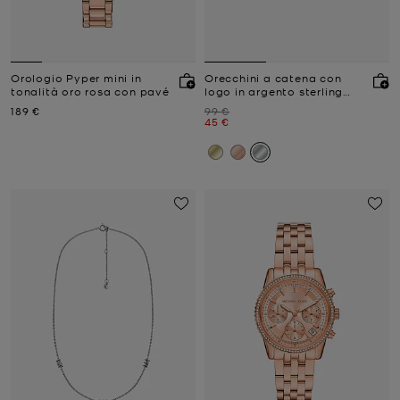
Orologio Pyper mini in
Orecchini a catena con
tonalità oro rosa con pavé
logo in argento sterling
con placcatura in metallo
Prezzo attuale
Prezzo iniziale
189 €
99 €
prezioso
Prezzo attuale
45 €