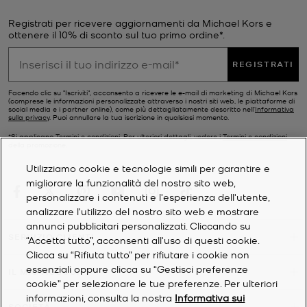
Registrati per ricevere aggiornamenti da Michael Kors e
ottenere il 10% di sconto sul tuo primo ordine*.
REGISTRATI
Facendo clic su "Iscriviti", acconsento a ricevere le e-mail di marketing di Michael Kors
(comprese le informazioni personalizzate attraverso i nostri siti web, le piattaforme di
social media e i partner online), come più dettagliatamente descritto nell’
Informativa
sulla privacy
. Puoi annullare la tua iscrizione in qualsiasi momento.
*Si applicano Termini e condizioni. Per ulteriori dettagli, vedere i
Termini e condizioni
della promozione.
Utilizziamo cookie e tecnologie simili per garantire e
migliorare la funzionalità del nostro sito web,
personalizzare i contenuti e l'esperienza dell'utente,
analizzare l'utilizzo del nostro sito web e mostrare
annunci pubblicitari personalizzati. Cliccando su
SERVIZIO CLIENTI
“Accetta tutto”, acconsenti all'uso di questi cookie.
Clicca su “Rifiuta tutto” per rifiutare i cookie non
essenziali oppure clicca su “Gestisci preferenze
IL MIO ACCOUNT
cookie” per selezionare le tue preferenze. Per ulteriori
informazioni, consulta la nostra
Informativa sui
SOCIETÀ