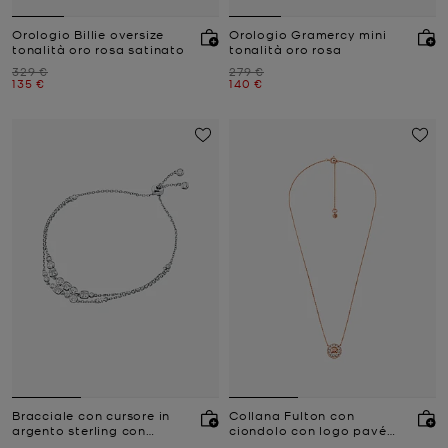
Orologio Billie oversize
Orologio Gramercy mini
tonalità oro rosa satinato
tonalità oro rosa
Prezzo iniziale
Prezzo iniziale
329 €
279 €
Prezzo attuale
Prezzo attuale
135 €
140 €
Bracciale con cursore in
Collana Fulton con
argento sterling con
ciondolo con logo pavé
placcatura in metallo
placcata in metallo