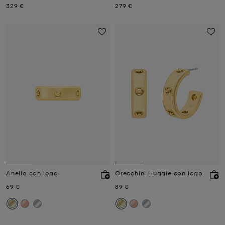
Prezzo attuale
Prezzo attuale
329 €
279 €
Anello con logo
Orecchini Huggie con logo
Prezzo attuale
Prezzo attuale
69 €
89 €