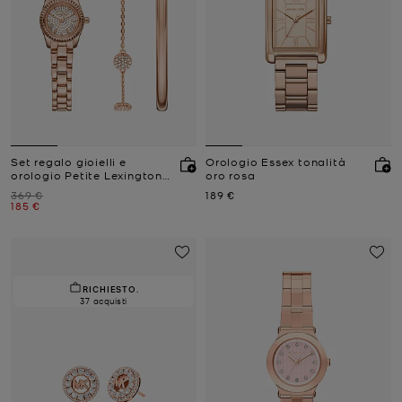
Set regalo gioielli e
Orologio Essex tonalità
orologio Petite Lexington
oro rosa
tonalità oro rosa con pavé
Prezzo iniziale
Prezzo attuale
369 €
189 €
Prezzo attuale
185 €
RICHIESTO.
37 acquisti