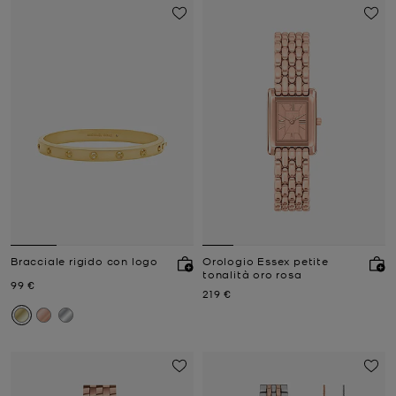
Bracciale rigido con logo
Orologio Essex petite
tonalità oro rosa
Prezzo attuale
99 €
Prezzo attuale
219 €